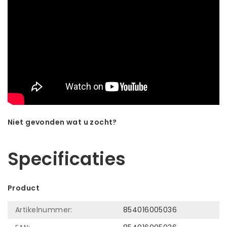
Niet gevonden wat u zocht?
Laat ons helpen! Bel: +31 (0)35-6910253
Specificaties
Product
Artikelnummer:
854016005036