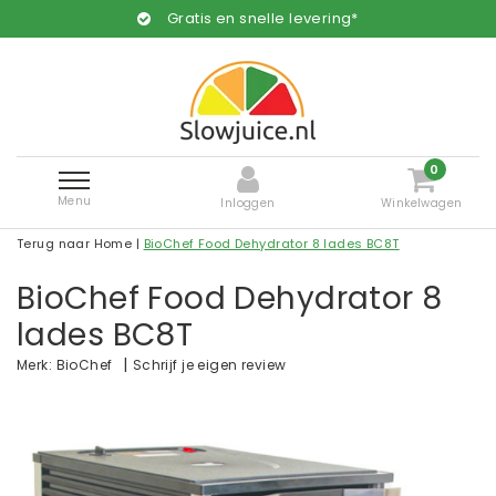
Gratis en snelle levering*
0
Menu
Inloggen
Winkelwagen
Terug naar Home
|
BioChef Food Dehydrator 8 lades BC8T
BioChef Food Dehydrator 8
lades BC8T
|
Schrijf je eigen review
Merk:
BioChef