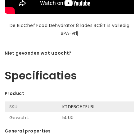
De BioChef Food Dehydrator 8 lades BC8T is volledig
BPA-vrij
Niet gevonden wat u zocht?
Laat ons helpen! Bel: +31 (0)35-6910253
Specificaties
Product
SKU:
KTDEBC8TEUBL
Gewicht:
5000
General properties