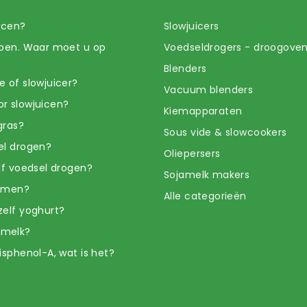
uicen?
Slowjuicers
open. Waar moet u op
Voedseldrogers - droogove
Blenders
e of slowjuicer?
Vacuum blenders
r slowjuicen?
Kiemapparaten
gras?
Sous vide & slowcookers
el drogen?
Oliepersers
elf voedsel drogen?
Sojamelk makers
iemen?
Alle categorieën
zelf yoghurt?
amelk?
isphenol-A, wat is het?