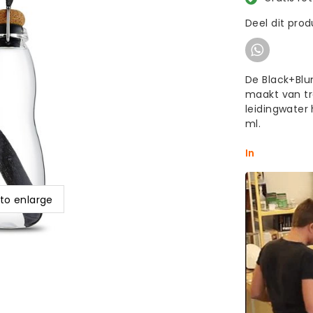
Deel dit pro
De Black+Blum
maakt van tr
leidingwater 
ml.
In
 to enlarge