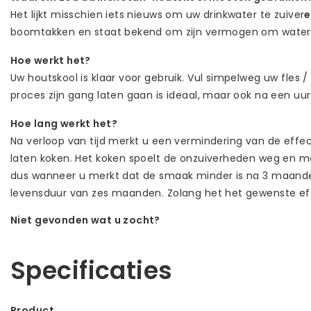
Het lijkt misschien iets nieuws om uw drinkwater te zuiver
boomtakken en staat bekend om zijn vermogen om water t
Hoe werkt het?
Uw houtskool is klaar voor gebruik. Vul simpelweg uw fles 
proces zijn gang laten gaan is ideaal, maar ook na een uur 
Hoe lang werkt het?
Na verloop van tijd merkt u een vermindering van de effec
laten koken. Het koken spoelt de onzuiverheden weg en 
dus wanneer u merkt dat de smaak minder is na 3 maanden,
levensduur van zes maanden. Zolang het het gewenste eff
Niet gevonden wat u zocht?
Laat ons helpen! Bel: +31 (0)35-6910253
Specificaties
Product