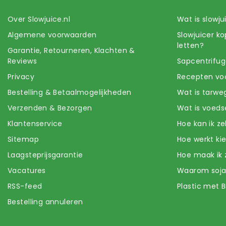
Over Slowjuice.nl
Wat is slowj
Algemene voorwaarden
Slowjuicer k
letten?
Garantie, Retourneren, Klachten &
Reviews
Sapcentrifug
Privacy
Recepten voo
Bestelling & Betaalmogelijkheden
Wat is tarwe
Verzenden & Bezorgen
Wat is voeds
Klantenservice
Hoe kan ik z
Sitemap
Hoe werkt k
Laagsteprijsgarantie
Hoe maak ik 
Vacatures
Waarom soj
RSS-feed
Plastic met B
Bestelling annuleren