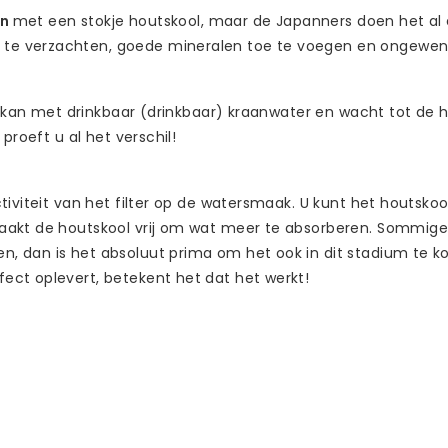
en
met een stokje houtskool, maar de Japanners doen het al
e verzachten, goede mineralen toe te voegen en ongewenst
/ kan met drinkbaar (drinkbaar) kraanwater en wacht tot de ho
proeft u al het verschil!
tiviteit van het filter op de watersmaak. U kunt het houtsko
maakt de houtskool vrij om wat meer te absorberen. Sommi
 dan is het absoluut prima om het ook in dit stadium te ko
ect oplevert, betekent het dat het werkt!