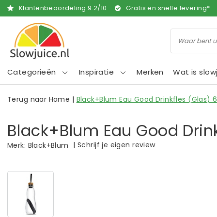
Klantenbeoordeling
9.2
/
10
Gratis en snelle levering*
Categorieën
Inspiratie
Merken
Wat is slow
Terug naar Home
|
Black+Blum Eau Good Drinkfles (Glas) 
Black+Blum Eau Good Drink
|
Schrijf je eigen review
Merk:
Black+Blum