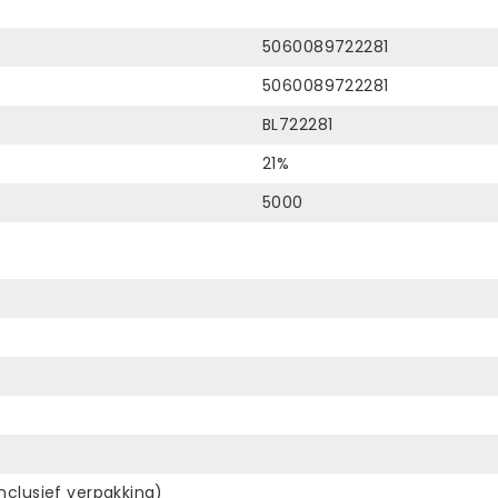
5060089722281
5060089722281
BL722281
21%
5000
inclusief verpakking)