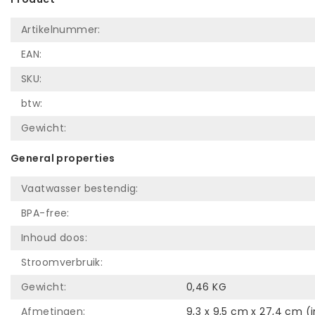
Artikelnummer:
EAN:
SKU:
btw:
Gewicht:
General properties
Vaatwasser bestendig:
BPA-free:
Inhoud doos:
Stroomverbruik:
Gewicht:
0,46 KG
Afmetingen:
9,3 x 9,5 cm x 27,4 cm (