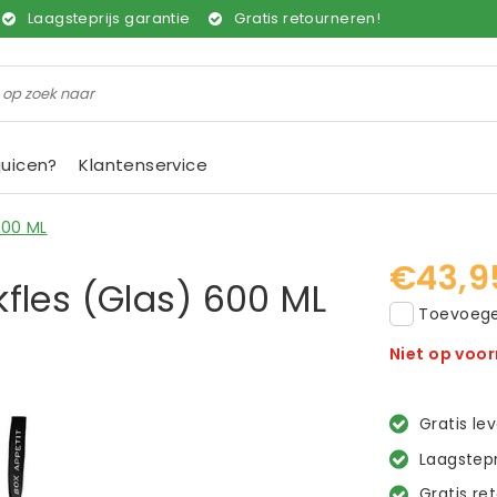
Laagsteprijs garantie
Gratis retourneren!
juicen?
Klantenservice
600 ML
€43,9
fles (Glas) 600 ML
Toevoegen
Niet op voo
Gratis le
Laagstepr
Gratis re