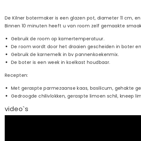
De Kilner botermaker is een glazen pot, diameter 11 cm, 
Binnen 10 minuten heeft u van room zelf gemaakte smaakv
Gebruik de room op kamertemperatuur.
De room wordt door het draaien gescheiden in boter e
Gebruik de karnemelk in bv pannenkoekenmix.
De boter is een week in koelkast houdbaar.
Recepten:
Met geraspte parmezaanse kaas, basilicum, gehakte g
Gedroogde chilivlokken, geraspte limoen schil, kneep l
video`s