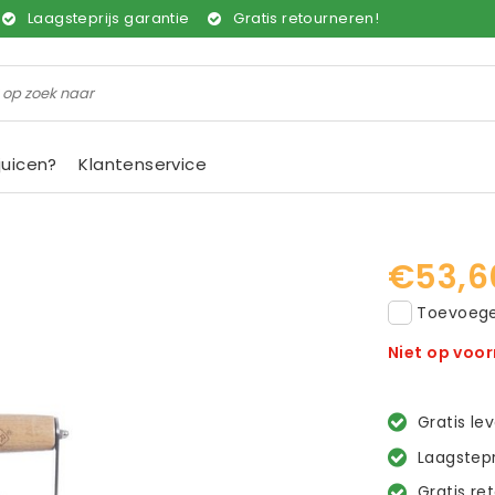
Laagsteprijs garantie
Gratis retourneren!
juicen?
Klantenservice
€53,6
Toevoegen
Niet op voo
Gratis le
Laagstepr
Gratis re