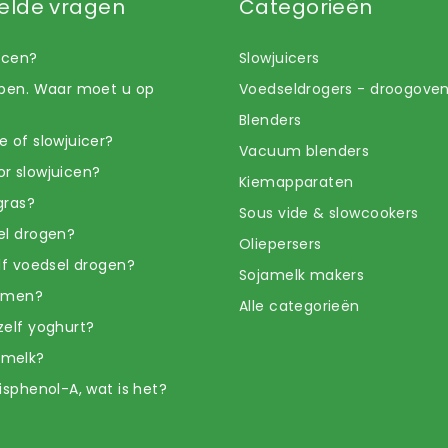
elde vragen
Categorieën
uicen?
Slowjuicers
open. Waar moet u op
Voedseldrogers - droogove
Blenders
e of slowjuicer?
Vacuum blenders
r slowjuicen?
Kiemapparaten
gras?
Sous vide & slowcookers
el drogen?
Oliepersers
elf voedsel drogen?
Sojamelk makers
iemen?
Alle categorieën
zelf yoghurt?
amelk?
isphenol-A, wat is het?