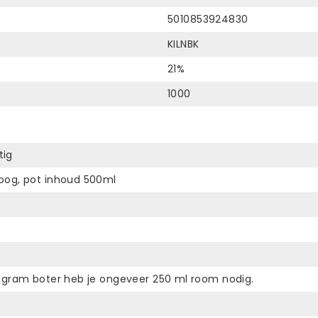
5010853924830
KILNBK
21%
1000
ig
oog, pot inhoud 500ml
 gram boter heb je ongeveer 250 ml room nodig.