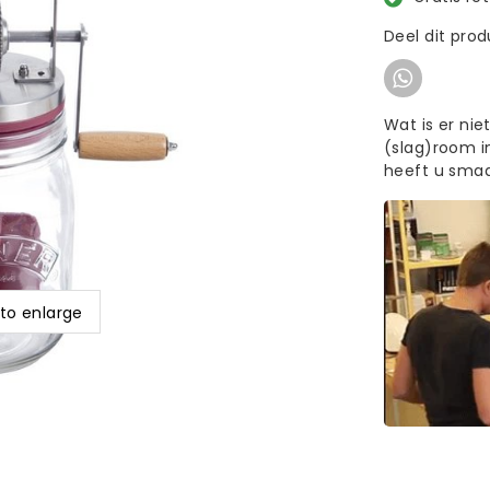
Deel dit pro
Wat is er ni
(slag)room i
heeft u smaa
 to enlarge