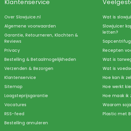
Klantenservice
Veelgest
Over Slowjuice.nl
Wat is slowj
Algemene voorwaarden
Slowjuicer k
letten?
Garantie, Retourneren, Klachten &
Reviews
Sapcentrifug
Privacy
Recepten voo
Bestelling & Betaalmogelijkheden
Wat is tarwe
Verzenden & Bezorgen
Wat is voeds
Klantenservice
Hoe kan ik z
Sitemap
Hoe werkt k
Laagsteprijsgarantie
Hoe maak ik 
Vacatures
Waarom soj
RSS-feed
Plastic met B
Bestelling annuleren