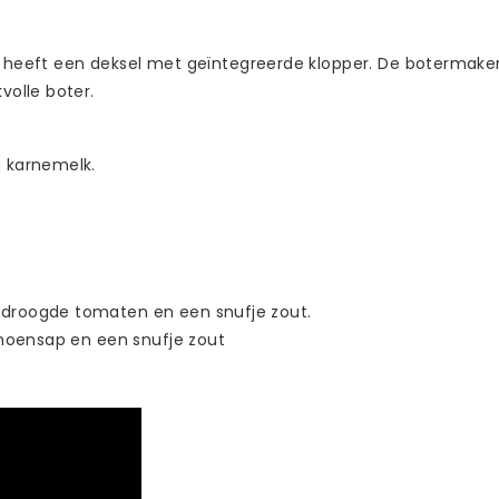
en heeft een deksel met geïntegreerde klopper. De botermak
olle boter.
n karnemelk.
edroogde tomaten en een snufje zout.
imoensap en een snufje zout