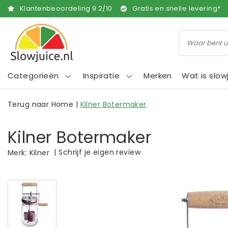
Klantenbeoordeling
9.2
/
10
Gratis en snelle levering*
Categorieën
Inspiratie
Merken
Wat is slow
Terug naar Home
|
Kilner Botermaker
Kilner Botermaker
|
Schrijf je eigen review
Merk:
Kilner