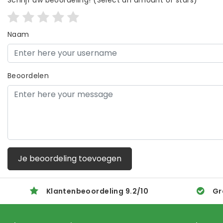
Schrijf uw beoordeling!
(Select an amount of stars)
Naam
Beoordelen
Je beoordeling toevoegen
Klantenbeoordeling
9.2
/
10
Gr