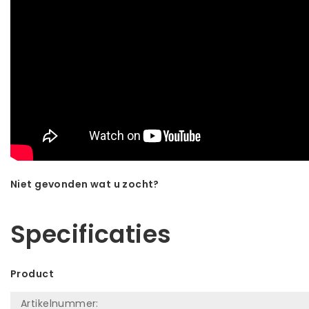
Niet gevonden wat u zocht?
Laat ons helpen! Bel: +31 (0)35-6910253
Specificaties
Product
Artikelnummer: