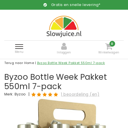
Gratis en snelle levering*
0
Menu
Inloggen
Winkelwagen
Terug naar Home
|
Byzoo Bottle Week Pakket 550ml 7-pack
Byzoo Bottle Week Pakket
550ml 7-pack
|
1 beoordeling (en)
Merk:
Byzoo