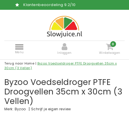
ling
9.2
/
10
Gratis en snelle l
0
Menu
Inloggen
Winkelwagen
Terug naar Home
|
Byzoo Voedseldroger PTFE Droogvellen 35cm x
30cm (3 Vellen)
Byzoo Voedseldroger PTFE
Droogvellen 35cm x 30cm (3
Vellen)
|
Schrijf je eigen review
Merk:
Byzoo