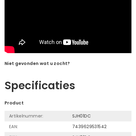
Niet gevonden wat u zocht?
Laat ons helpen! Bel: +31 (0)35-6910253
Specificaties
Product
Artikelnummer:
SJH01DC
EAN:
7439629531542