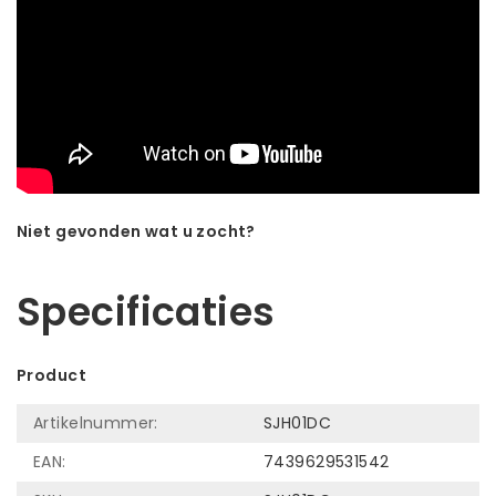
Niet gevonden wat u zocht?
Laat ons helpen! Bel: +31 (0)35-6910253
Specificaties
Product
Artikelnummer:
SJH01DC
EAN:
7439629531542