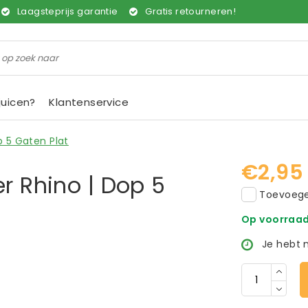
Laagsteprijs garantie
Gratis retourneren!
juicen?
Klantenservice
p 5 Gaten Plat
€2,95
er Rhino | Dop 5
Toevoegen
Op voorraa
Je hebt 