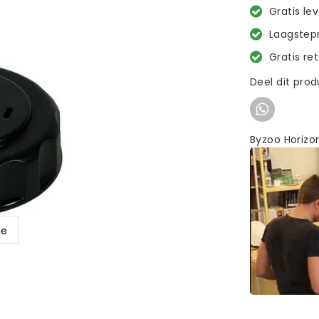
Gratis le
Laagstepr
Gratis re
Deel dit pro
Byzoo Horizo
ge