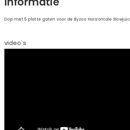
Informatie
Dop met 5 platte gaten voor de Byzoo Horizontale Slowjuice
video`s