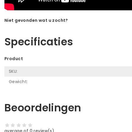
Niet gevonden wat u zocht?
Laat ons helpen! Bel: +31 (0)35-6910253
Specificaties
Product
SKU:
Gewicht:
Beoordelingen
average of 0 review(s)