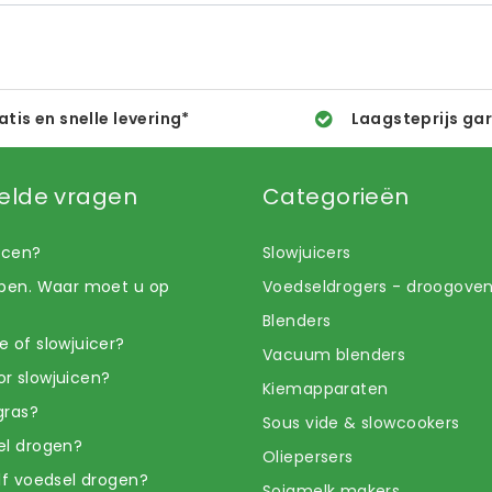
atis en snelle levering*
Laagsteprijs ga
elde vragen
Categorieën
uicen?
Slowjuicers
open. Waar moet u op
Voedseldrogers - droogove
Blenders
e of slowjuicer?
Vacuum blenders
r slowjuicen?
Kiemapparaten
gras?
Sous vide & slowcookers
el drogen?
Oliepersers
elf voedsel drogen?
Sojamelk makers