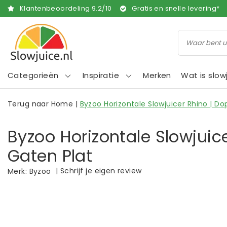
Klantenbeoordeling
9.2
/
10
Gratis en snelle levering*
Categorieën
Inspiratie
Merken
Wat is slow
Terug naar Home
|
Byzoo Horizontale Slowjuicer Rhino | Do
Byzoo Horizontale Slowjuic
Gaten Plat
|
Schrijf je eigen review
Merk:
Byzoo