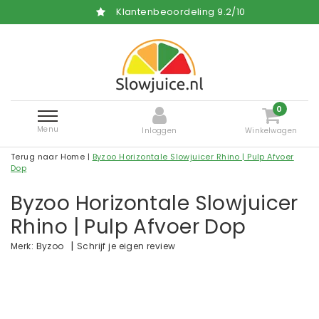
Klantenbeoordeling
9.2
/
10
0
Menu
Inloggen
Winkelwagen
Terug naar Home
|
Byzoo Horizontale Slowjuicer Rhino | Pulp Afvoer
Dop
Byzoo Horizontale Slowjuicer
Rhino | Pulp Afvoer Dop
|
Schrijf je eigen review
Merk:
Byzoo