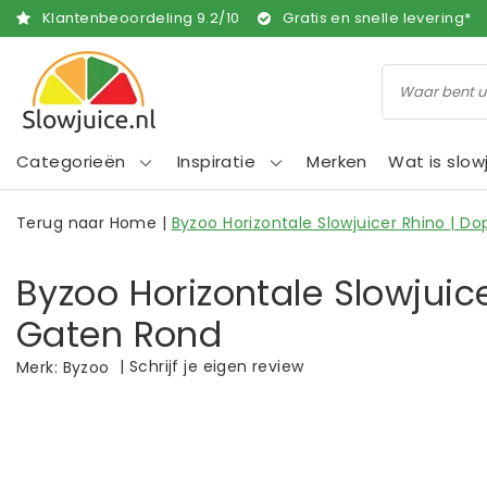
Klantenbeoordeling
9.2
/
10
Gratis en snelle levering*
Categorieën
Inspiratie
Merken
Wat is slow
Terug naar Home
|
Byzoo Horizontale Slowjuicer Rhino | D
Byzoo Horizontale Slowjuice
Gaten Rond
|
Schrijf je eigen review
Merk:
Byzoo