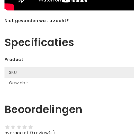
Niet gevonden wat u zocht?
Laat ons helpen! Bel: +31 (0)35-6910253
Specificaties
Product
SKU:
Gewicht:
Beoordelingen
average of 0 review(s)