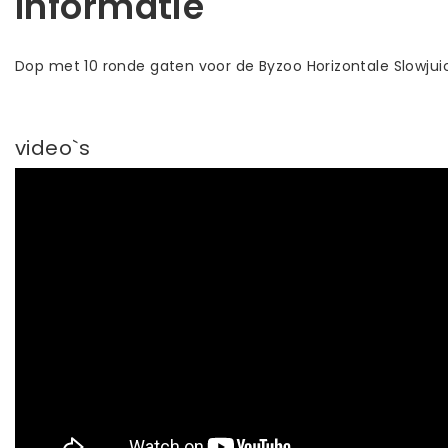
Informatie
Dop met 10 ronde gaten voor de Byzoo Horizontale Slowjuic
video`s