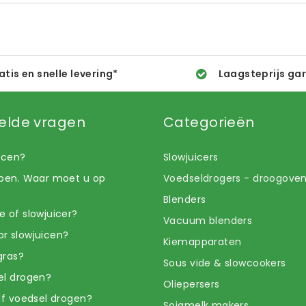
atis en snelle levering*
Laagsteprijs ga
elde vragen
Categorieën
uicen?
Slowjuicers
open. Waar moet u op
Voedseldrogers - droogove
Blenders
e of slowjuicer?
Vacuum blenders
r slowjuicen?
Kiemapparaten
gras?
Sous vide & slowcookers
el drogen?
Oliepersers
elf voedsel drogen?
Sojamelk makers