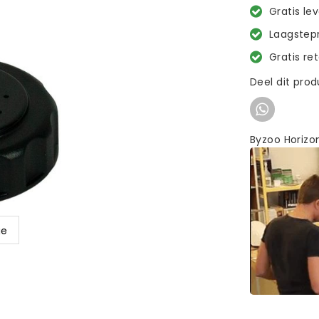
Gratis le
Laagstepr
Gratis re
Deel dit pro
Byzoo Horizo
ge