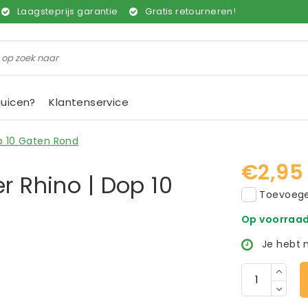
Laagsteprijs garantie
Gratis retourneren!
juicen?
Klantenservice
op 10 Gaten Rond
€2,95
r Rhino | Dop 10
Toevoegen
Op voorraa
Je hebt 