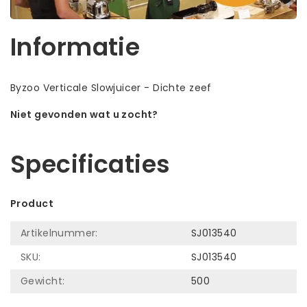
Informatie
Byzoo Verticale Slowjuicer - Dichte zeef
Niet gevonden wat u zocht?
Laat ons helpen! Bel: +31 (0)35-6910253
Specificaties
Product
Artikelnummer:
SJ013540
SKU:
SJ013540
Gewicht:
500