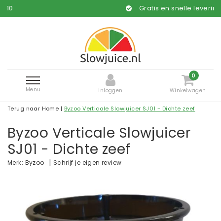
Gratis en snelle levering*
0
Menu
Inloggen
Winkelwagen
Terug naar Home
|
Byzoo Verticale Slowjuicer SJ01 - Dichte zeef
Byzoo Verticale Slowjuicer
SJ01 - Dichte zeef
|
Schrijf je eigen review
Merk:
Byzoo