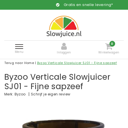
Gratis en snelle levering*
0
Menu
Inloggen
Winkelwagen
Terug naar Home
|
Byzoo Verticale Slowjuicer SJ01 - Fijne sapzeef
Byzoo Verticale Slowjuicer
SJ01 - Fijne sapzeef
|
Schrijf je eigen review
Merk:
Byzoo