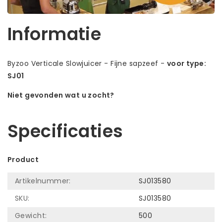
Informatie
Byzoo Verticale Slowjuicer - Fijne sapzeef -
voor type:
SJ01
Niet gevonden wat u zocht?
Laat ons helpen! Bel: +31 (0)35-6910253
Specificaties
Product
Artikelnummer:
SJ013580
SKU:
SJ013580
Gewicht:
500