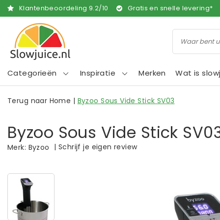
Klantenbeoordeling
9.2
/
10
Gratis en snelle levering*
Categorieën
Inspiratie
Merken
Wat is slow
Terug naar Home
|
Byzoo Sous Vide Stick SV03
Byzoo Sous Vide Stick SV0
|
Schrijf je eigen review
Merk:
Byzoo