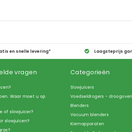
atis en snelle levering*
Laagsteprijs ga
elde vragen
Categorieën
uicen?
Slowjuicers
open. Waar moet u op
Voedseldrogers - droogove
Blenders
e of slowjuicer?
Vacuum blenders
r slowjuicen?
Kiemapparaten
gras?