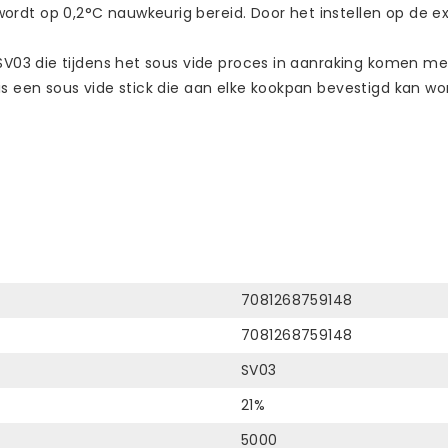
ordt op 0,2°C nauwkeurig bereid. Door het instellen op de
03 die tijdens het sous vide proces in aanraking komen met 
s een sous vide stick die aan elke kookpan bevestigd kan worde
7081268759148
7081268759148
SV03
21%
5000