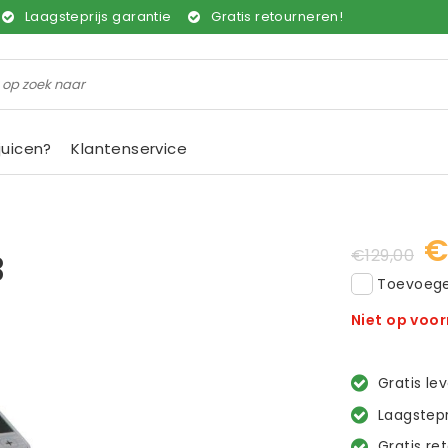
Laagsteprijs garantie
Gratis retourneren!
juicen?
Klantenservice
€
€129,00
3
Toevoegen
Niet op voo
Gratis le
Laagstepr
Gratis re