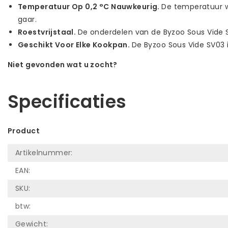
Temperatuur Op 0,2 °C Nauwkeurig.
De temperatuur w
gaar.
Roestvrijstaal.
De onderdelen van de Byzoo Sous Vide SV
Geschikt Voor Elke Kookpan.
De Byzoo Sous Vide SV03 i
Niet gevonden wat u zocht?
Laat ons helpen! Bel: +31 (0)35-6910253
Specificaties
Product
Artikelnummer:
EAN:
SKU:
btw:
Gewicht: