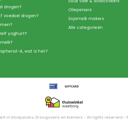
Sous vide & slowcookers
el drogen?
Oliepersers
elf voedsel drogen?
Sojamelk makers
iemen?
Alle categorieën
zelf yoghurt?
amelk?
isphenol-A, wat is het?
ert in Slowjuicers, Droogovens en kiemers - All rights reserved - 