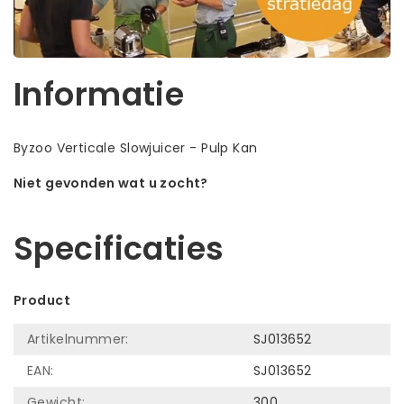
Informatie
Byzoo Verticale Slowjuicer - Pulp Kan
Niet gevonden wat u zocht?
Laat ons helpen! Bel: +31 (0)35-6910253
Specificaties
Product
Artikelnummer:
SJ013652
EAN:
SJ013652
Gewicht:
300