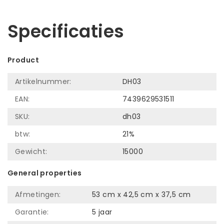
Laat ons helpen! Bel: +31 (0)35-6910253
Specificaties
Product
Artikelnummer:
DH03
EAN:
7439629531511
SKU:
dh03
btw:
21%
Gewicht:
15000
General properties
Afmetingen:
53 cm x 42,5 cm x 37,5 cm
Garantie:
5 jaar