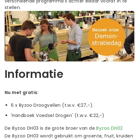
verschillende programma's achter elkaar vooraf in te
stellen.
Informatie
Nu met gratis:
6 x Byzoo Droogvellen (t.w.v. €27,-).
'Handboek Voedsel Drogen' (t.w.v. €22,-)
De Byzoo DH03 is de grote broer van de
Byzoo DH02
De Byzoo DH03 wordt gebruikt om groente, fruit, kruiden