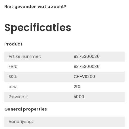
Niet gevonden wat u zocht?
Laat ons helpen! Bel: +31 (0)35-6910253
Specificaties
Product
Artikelnummer:
9375300036
EAN:
9375300036
SKU:
CH-VS200
btw:
21%
Gewicht:
5000
General properties
Aandrijving: