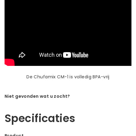
De Chufamix CM-1 is volledig BPA-vrij
Niet gevonden wat u zocht?
Laat ons helpen! Bel: +31 (0)35-6910253
Specificaties
Product