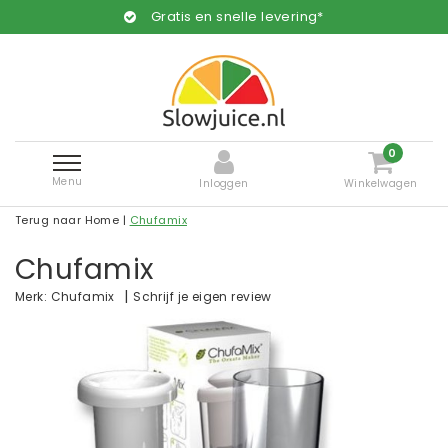
Gratis en snelle levering*
0
Menu
Inloggen
Winkelwagen
Terug naar Home
|
Chufamix
Chufamix
|
Schrijf je eigen review
Merk:
Chufamix