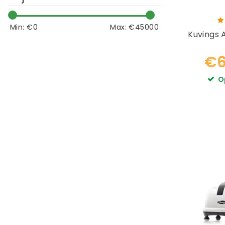
Hurom
Imperial Kitchen
Min: €
0
Max: €
45000
Instant Pot
KeepCup
€6
Kilner
O
KoMo
Komo
Kuvings
Kuvings
MD4
Made Sustained
Magimix
Matstone
MontAna