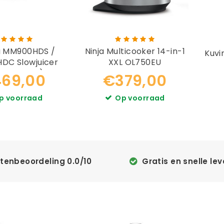
 MM900HDS /
Ninja Multicooker 14-in-1
Kuvi
DC Slowjuicer
XXL OL750EU
erij juicer)
69,00
€379,00
p voorraad
Op voorraad
ntenbeoordeling
0.0
/
10
Gratis en snelle lev