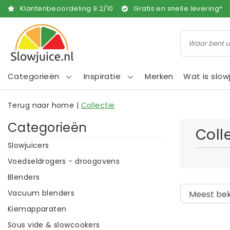
Klantenbeoordeling
9.2
/
10
Gratis en snelle levering*
Categorieën
Inspiratie
Merken
Wat is slow
Terug naar home
|
Collectie
Categorieën
Coll
Slowjuicers
Voedseldrogers - droogovens
Blenders
Vacuum blenders
Kiemapparaten
Sous vide & slowcookers