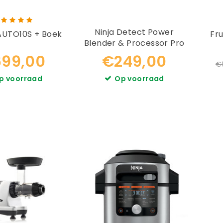
Ninja Detect Power
Kuvings AUTO10S + Boek
Fru
Blender & Processor Pro
TB401EU
99,00
€249,00
€
p voorraad
Op voorraad