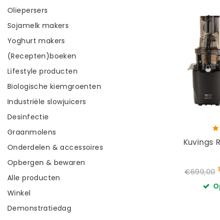
Oliepersers
Sojamelk makers
Yoghurt makers
(Recepten)boeken
Lifestyle producten
Biologische kiemgroenten
Industriële slowjuicers
Desinfectie
Graanmolens
Kuvings 
Onderdelen & accessoires
Opbergen & bewaren
€699,00
Alle producten
O
Winkel
Demonstratiedag