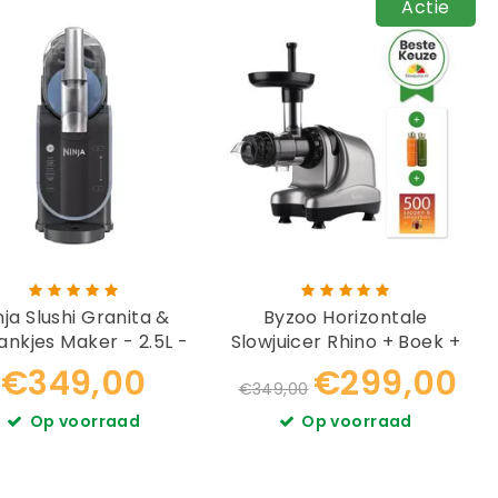
Actie
nja Slushi Granita &
Byzoo Horizontale
rankjes Maker - 2.5L -
Slowjuicer Rhino + Boek +
FS301EU
Flesjes
€349,00
€299,00
€349,00
Op voorraad
Op voorraad