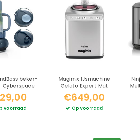
endBoss beker-
Magimix IJsmachine
Ninja Combi Al
r Cyberspace
Gelato Expert Mat
Mul
B351EUCY
Chroom
29,00
€649,00
p voorraad
Op voorraad