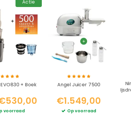
Actie
Ni
REVO830 + Boek
Angel Juicer 7500
Ijsd
€530,00
€1.549,00
p voorraad
Op voorraad