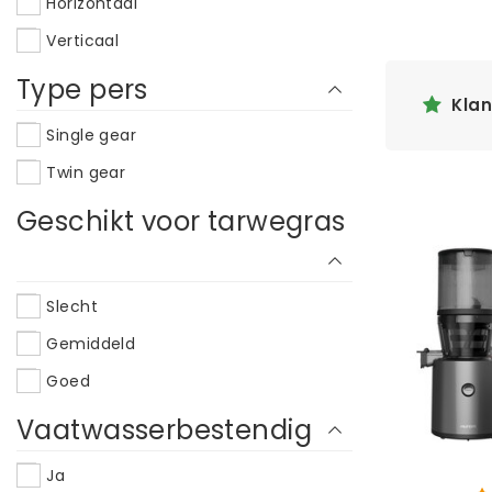
Horizontaal
Brød & Taylor
Verticaal
Byzoo
Type pers
Choisons
Kla
Chufamix
Single gear
Cooksense
Twin gear
Counter Intelligence
Geschikt voor tarwegras
Coway
Dahlert
Slecht
Duet
Gemiddeld
Dynablend
Goed
Easygreen
Vaatwasserbestendig
Excalibur
Food Huggers
Ja