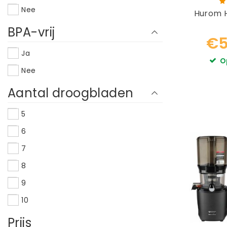
Freshlife
Nee
Hurom H
Geo
BPA-vrij
€5
Germ'line
Ja
Glaslife
O
Nee
Goodbyn
Aantal droogbladen
Green Power
Greenis
5
Greenstar
6
Grown Your Greens
7
Hanssem Ozen
8
HappyCall
9
Hendi
10
Humio
Prijs