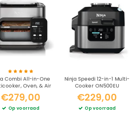
l-in-One
Ninja Speedi 12-in-1 Multi-
ticooker, Oven, & Air
Cooker ON500EU
Fryer SFP700
€279,00
€229,00
Op voorraad
Op voorraad