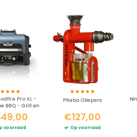
odfire Pro XL -
Ninj
Piteba Oliepers
he BBQ - Grill en
er OG901EU
49,00
€127,00
p voorraad
Op voorraad