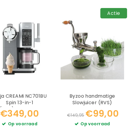
Actie
a CREAMi NC701BU
Byzoo handmatige
Spin 13-in-1
Slowjuicer (RVS)
(Soft)ijsmachine
€349,00
€99,00
€149,95
Op voorraad
Op voorraad