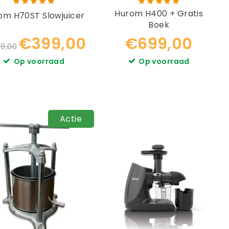
Hurom H400 + Gratis
om H70ST Slowjuicer
Boek
€399,00
€699,00
9,00
Op voorraad
Op voorraad
Actie