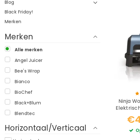
Blog
Black Friday!
Merken
Merken
Alle merken
Angel Juicer
Bee's Wrap
Bianco
BioChef
Ninja Wo
Black+Blum
Elektrisc
Blendtec
Smok
€4
Bottle Bright
Horizontaal/Verticaal
O
Brabantia