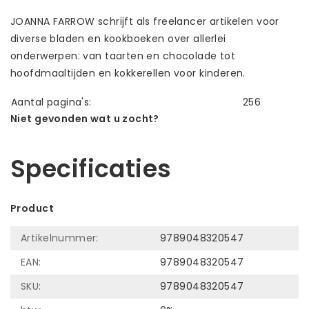
JOANNA FARROW schrijft als freelancer artikelen voor
diverse bladen en kookboeken over allerlei
onderwerpen: van taarten en chocolade tot
hoofdmaaltijden en kokkerellen voor kinderen.
Aantal pagina's:
256
Niet gevonden wat u zocht?
Laat ons helpen! Bel: +31 (0)35-6910253
Specificaties
Product
Artikelnummer:
9789048320547
EAN:
9789048320547
SKU:
9789048320547