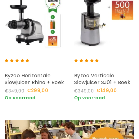
Byzoo Horizontale
Byzoo Verticale
Slowjuicer Rhino + Boek
Slowjuicer SJ01 + Boek
+ Flesjes
€299,00
€149,00
€349,00
€349,00
Op voorraad
Op voorraad