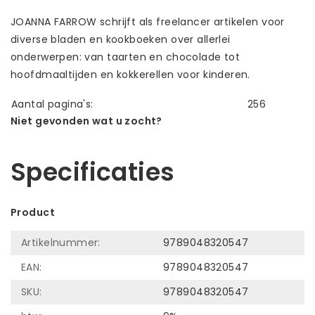
JOANNA FARROW schrijft als freelancer artikelen voor
diverse bladen en kookboeken over allerlei
onderwerpen: van taarten en chocolade tot
hoofdmaaltijden en kokkerellen voor kinderen.
Aantal pagina's:
256
Niet gevonden wat u zocht?
Laat ons helpen! Bel: +31 (0)35-6910253
Specificaties
Product
Artikelnummer:
9789048320547
EAN:
9789048320547
SKU:
9789048320547