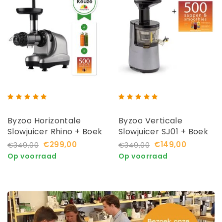
Byzoo Horizontale
Byzoo Verticale
Slowjuicer Rhino + Boek
Slowjuicer SJ01 + Boek
+ Flesjes
€299,00
€149,00
€349,00
€349,00
Op voorraad
Op voorraad