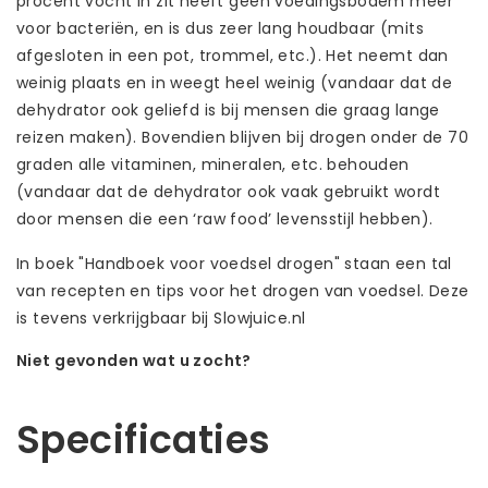
procent vocht in zit heeft geen voedingsbodem meer
voor bacteriën, en is dus zeer lang houdbaar (mits
afgesloten in een pot, trommel, etc.). Het neemt dan
weinig plaats en in weegt heel weinig (vandaar dat de
dehydrator ook geliefd is bij mensen die graag lange
reizen maken). Bovendien blijven bij drogen onder de 70
graden alle vitaminen, mineralen, etc. behouden
(vandaar dat de dehydrator ook vaak gebruikt wordt
door mensen die een ‘raw food’ levensstijl hebben).
In boek "Handboek voor voedsel drogen" staan een tal
van recepten en tips voor het drogen van voedsel. Deze
is tevens verkrijgbaar bij Slowjuice.nl
Niet gevonden wat u zocht?
Laat ons helpen! Bel: +31 (0)35-6910253
Specificaties