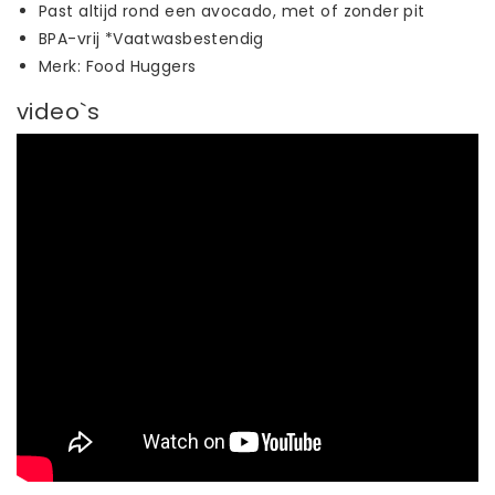
Past altijd rond een avocado, met of zonder pit
BPA-vrij *Vaatwasbestendig
Merk: Food Huggers
video`s