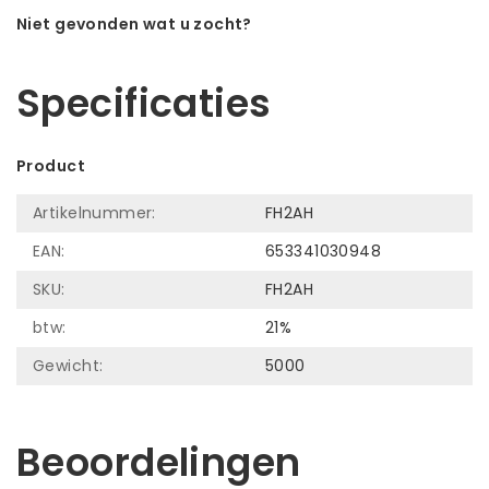
Niet gevonden wat u zocht?
Laat ons helpen! Bel: +31 (0)35-6910253
Specificaties
Product
Artikelnummer:
FH2AH
EAN:
653341030948
SKU:
FH2AH
btw:
21%
Gewicht:
5000
Beoordelingen