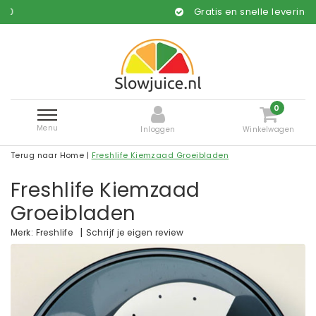
Gratis en snelle levering*
0
Menu
Inloggen
Winkelwagen
Terug naar Home
|
Freshlife Kiemzaad Groeibladen
Freshlife Kiemzaad
Groeibladen
|
Schrijf je eigen review
Merk:
Freshlife