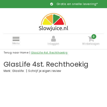
Gratis en snelle levering*
0
Menu
Inloggen
Winkelwagen
Terug naar Home
|
GlasLife 4st. Rechthoekig
GlasLife 4st. Rechthoekig
|
Schrijf je eigen review
Merk:
Glaslife