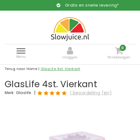
Gratis en snelle levering*
0
Menu
Inloggen
Winkelwagen
Terug naar Home
|
GlasLife 4st. Vierkant
GlasLife 4st. Vierkant
|
1 beoordeling (en)
Merk:
Glaslife