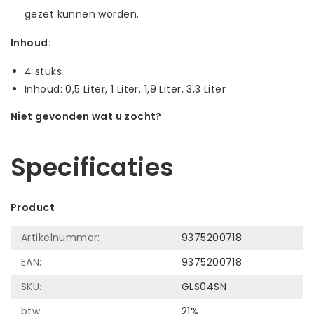
gezet kunnen worden.
Inhoud:
4 stuks
Inhoud: 0,5 Liter, 1 Liter, 1,9 Liter, 3,3 Liter
Niet gevonden wat u zocht?
Laat ons helpen! Bel: +31 (0)35-6910253
Specificaties
Product
Artikelnummer:
9375200718
EAN:
9375200718
SKU:
GLS04SN
btw:
21%