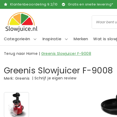
Klantenbeoordeling
9.2
/
10
Gratis en snelle levering*
Categorieën
Inspiratie
Merken
Wat is slow
Terug naar Home
|
Greenis Slowjuicer F-9008
Greenis Slowjuicer F-9008
|
Schrijf je eigen review
Merk:
Greenis