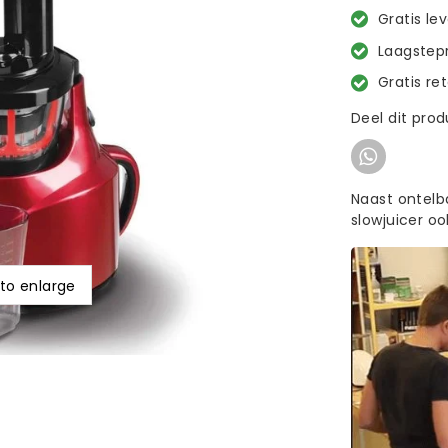
Gratis le
Laagstepr
Gratis re
Deel dit pro
Naast ontelb
slowjuicer o
 to enlarge