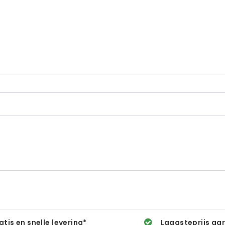
atis en snelle levering*
Laagsteprijs ga