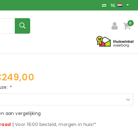
NL
0
249,00
uze:
*
 aan vergelijking
rraad
|
Voor 16:00 besteld, morgen in huis!*