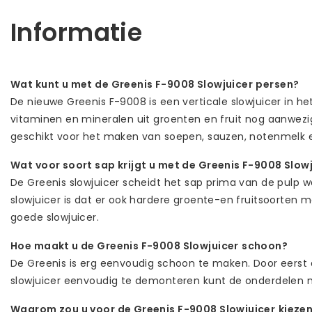
Informatie
Wat kunt u met de
Greenis F-9008 Slowjuicer
persen?
De nieuwe Greenis F-9008 is een verticale slowjuicer in
vitaminen en mineralen uit groenten en fruit nog aanwezig 
geschikt voor het maken van soepen, sauzen, notenmelk en 
Wat voor soort sap krijgt u met de
Greenis F-9008 Slowj
De Greenis slowjuicer scheidt het sap prima van de pulp wa
slowjuicer is dat er ook hardere groente-en fruitsoorten met
goede slowjuicer.
Hoe maakt u de
Greenis F-9008 Slowjuicer
schoon?
De Greenis is erg eenvoudig schoon te maken. Door eerst d
slowjuicer eenvoudig te demonteren kunt de onderdelen
Waarom zou u voor de
Greenis F-9008 Slowjuicer
kieze