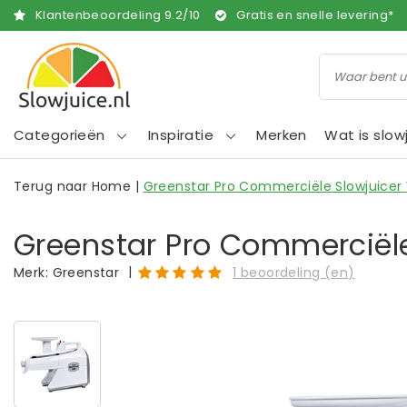
Klantenbeoordeling
9.2
/
10
Gratis en snelle levering*
Categorieën
Inspiratie
Merken
Wat is slow
Terug naar Home
|
Greenstar Pro Commerciële Slowjuicer 
Greenstar Pro Commerciële
|
Merk:
Greenstar
1 beoordeling (en)