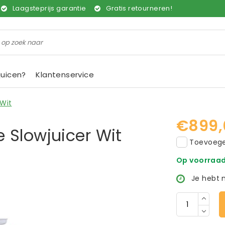
Laagsteprijs garantie
Gratis retourneren!
juicen?
Klantenservice
Wit
€899,
 Slowjuicer Wit
Toevoegen
Op voorraa
Je hebt 