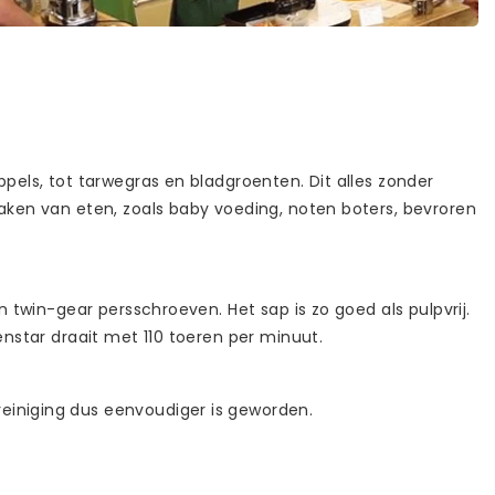
ppels, tot tarwegras en bladgroenten. Dit alles zonder
maken van eten, zoals baby voeding, noten boters, bevroren
n twin-gear persschroeven. Het sap is zo goed als pulpvrij.
enstar draait met 110 toeren per minuut.
reiniging dus eenvoudiger is geworden.