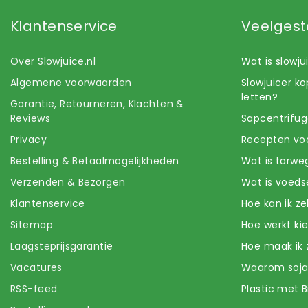
Klantenservice
Veelgest
Over Slowjuice.nl
Wat is slowj
Algemene voorwaarden
Slowjuicer k
letten?
Garantie, Retourneren, Klachten &
Reviews
Sapcentrifug
Privacy
Recepten voo
Bestelling & Betaalmogelijkheden
Wat is tarwe
Verzenden & Bezorgen
Wat is voeds
Klantenservice
Hoe kan ik z
Sitemap
Hoe werkt k
Laagsteprijsgarantie
Hoe maak ik 
Vacatures
Waarom soj
RSS-feed
Plastic met B