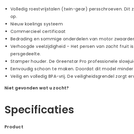
Volledig roestvrijstalen (twin-gear) persschroeven. Dit
op.
Nieuw koelings systeem
Commercieel certificaat
Bedrading en sommige onderdelen van motor zwaarder
Verhoogde veelzijdigheid – Het persen van zacht fruit 
persgedeelte.
Stamper houder. De Greenstar Pro professionele slowju
Eenvoudig schoon te maken. Doordat dit model minder 
Veilig en volledig BPA-vrij. De veiligheidsgrendel zorgt e
Niet gevonden wat u zocht?
Laat ons helpen! Bel: +31 (0)35-6910253
Specificaties
Product