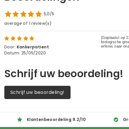
5,0/5
average of 1 review(s)
Door
:
Kankerpatient
Datum
:
25/05/2020
Schrijf uw beoordeling!
Schrijf uw beoordeling!
Klantenbeoordeling
9.2
/
10
Gr