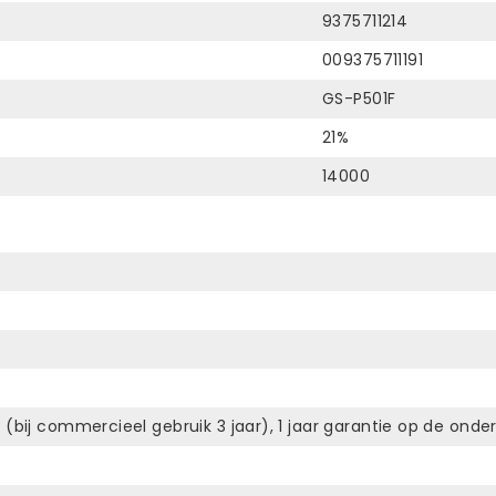
9375711214
009375711191
GS-P501F
21%
14000
 (bij commercieel gebruik 3 jaar), 1 jaar garantie op de ond