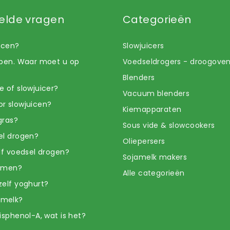
elde vragen
Categorieën
uicen?
Slowjuicers
open. Waar moet u op
Voedseldrogers - droogove
Blenders
e of slowjuicer?
Vacuum blenders
r slowjuicen?
Kiemapparaten
gras?
Sous vide & slowcookers
el drogen?
Oliepersers
elf voedsel drogen?
Sojamelk makers
iemen?
Alle categorieën
zelf yoghurt?
amelk?
isphenol-A, wat is het?