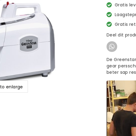
Gratis le
Laagstepr
Gratis re
Deel dit pro
De Greenstar
gear persschr
beter sap re
 to enlarge