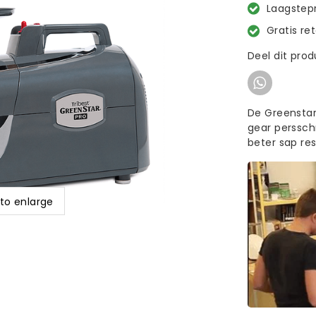
Laagstepr
Gratis re
Deel dit pro
De Greenstar
gear persschr
beter sap re
 to enlarge