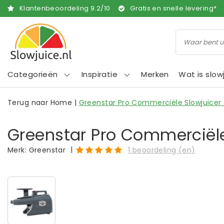
Klantenbeoordeling
9.2
/
10
Gratis en snelle levering*
Categorieën
Inspiratie
Merken
Wat is slow
Terug naar Home
|
Greenstar Pro Commerciële Slowjuicer G
Greenstar Pro Commerciële 
|
Merk:
Greenstar
1 beoordeling (en)