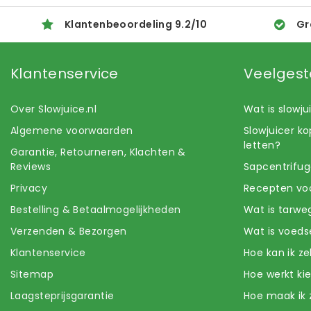
Klantenbeoordeling
9.2
/
10
Gr
Klantenservice
Veelgest
Over Slowjuice.nl
Wat is slowj
Algemene voorwaarden
Slowjuicer k
letten?
Garantie, Retourneren, Klachten &
Reviews
Sapcentrifug
Privacy
Recepten voo
Bestelling & Betaalmogelijkheden
Wat is tarwe
Verzenden & Bezorgen
Wat is voeds
Klantenservice
Hoe kan ik z
Sitemap
Hoe werkt k
Laagsteprijsgarantie
Hoe maak ik 