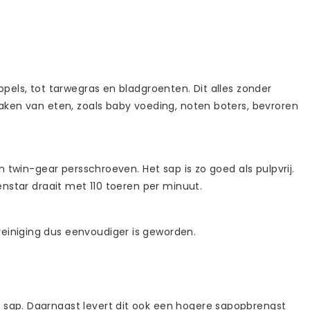
ppels, tot tarwegras en bladgroenten. Dit alles zonder
maken van eten, zoals baby voeding, noten boters, bevroren
n twin-gear persschroeven. Het sap is zo goed als pulpvrij.
enstar draait met 110 toeren per minuut.
reiniging dus eenvoudiger is geworden.
it sap. Daarnaast levert dit ook een hogere sapopbrengst