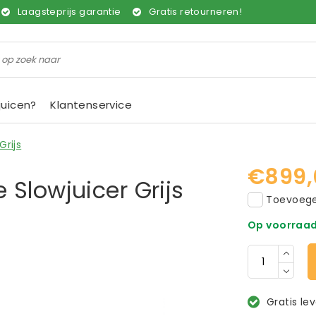
Laagsteprijs garantie
Gratis retourneren!
juicen?
Klantenservice
rijs
€899,
Slowjuicer Grijs
Toevoegen
Op voorraa
Gratis le