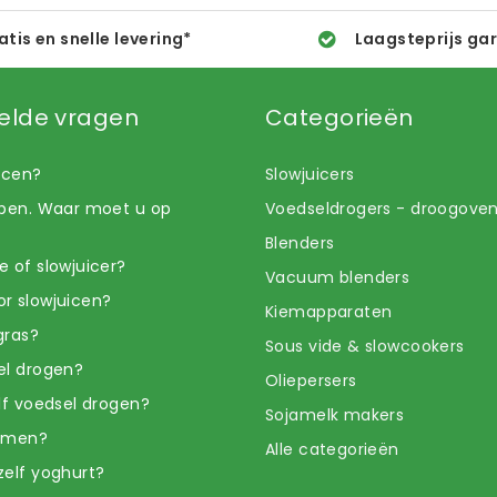
atis en snelle levering*
Laagsteprijs ga
elde vragen
Categorieën
uicen?
Slowjuicers
open. Waar moet u op
Voedseldrogers - droogove
Blenders
e of slowjuicer?
Vacuum blenders
r slowjuicen?
Kiemapparaten
gras?
Sous vide & slowcookers
el drogen?
Oliepersers
elf voedsel drogen?
Sojamelk makers
iemen?
Alle categorieën
zelf yoghurt?