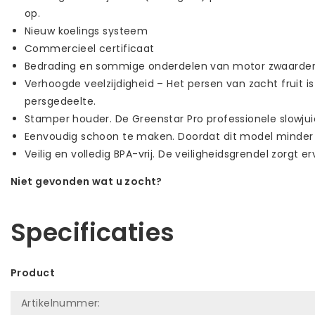
op.
Nieuw koelings systeem
Commercieel certificaat
Bedrading en sommige onderdelen van motor zwaarder
Verhoogde veelzijdigheid – Het persen van zacht fruit 
persgedeelte.
Stamper houder. De Greenstar Pro professionele slowju
Eenvoudig schoon te maken. Doordat dit model minder 
Veilig en volledig BPA-vrij. De veiligheidsgrendel zorgt e
Niet gevonden wat u zocht?
Laat ons helpen! Bel: +31 (0)35-6910253
Specificaties
Product
Artikelnummer: