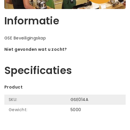
Informatie
GSE Beveiligingskap
Niet gevonden wat u zocht?
Laat ons helpen! Bel: +31 (0)35-6910253
Specificaties
Product
SKU:
GSE014A
Gewicht:
5000