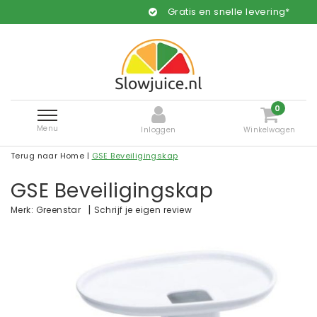
Gratis en snelle levering*
0
Menu
Inloggen
Winkelwagen
Terug naar Home
|
GSE Beveiligingskap
GSE Beveiligingskap
|
Schrijf je eigen review
Merk:
Greenstar