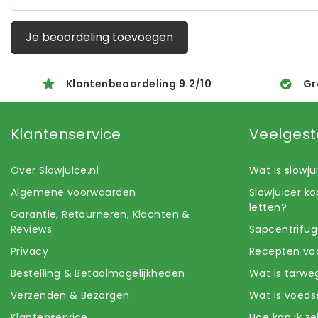
Je beoordeling toevoegen
Klantenbeoordeling
9.2
/
10
Gr
Klantenservice
Veelgest
Over Slowjuice.nl
Wat is slowj
Algemene voorwaarden
Slowjuicer k
letten?
Garantie, Retourneren, Klachten &
Reviews
Sapcentrifug
Privacy
Recepten voo
Bestelling & Betaalmogelijkheden
Wat is tarwe
Verzenden & Bezorgen
Wat is voeds
Klantenservice
Hoe kan ik z