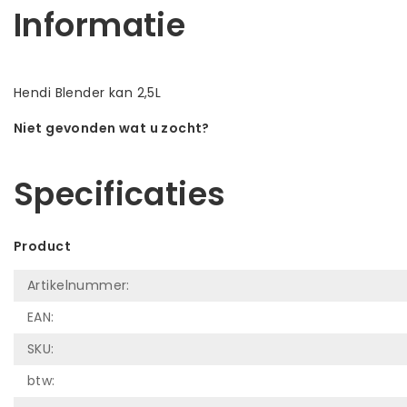
Informatie
Hendi Blender kan 2,5L
Niet gevonden wat u zocht?
Laat ons helpen! Bel: +31 (0)35-6910253
Specificaties
Product
Artikelnummer:
EAN:
SKU:
btw: