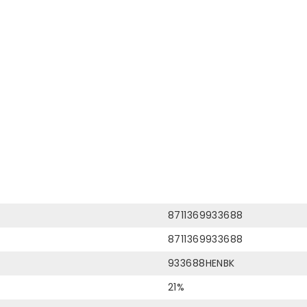
8711369933688
8711369933688
933688HENBK
21%