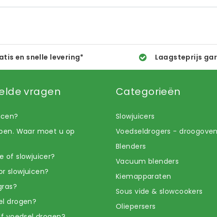
atis en snelle levering*
Laagsteprijs ga
elde vragen
Categorieën
uicen?
Slowjuicers
open. Waar moet u op
Voedseldrogers - droogove
Blenders
e of slowjuicer?
Vacuum blenders
r slowjuicen?
Kiemapparaten
gras?
Sous vide & slowcookers
el drogen?
Oliepersers
elf voedsel drogen?