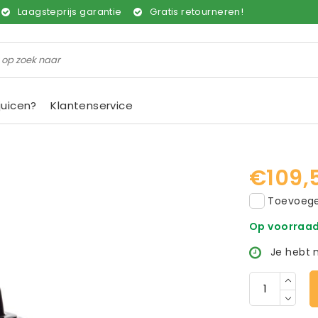
Laagsteprijs garantie
Gratis retourneren!
juicen?
Klantenservice
€109,
Toevoegen
Op voorraa
Je hebt 