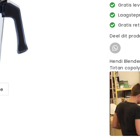
Gratis le
Laagstepr
Gratis re
Deel dit pro
Hendi Blender
Tirtan copoly
ge