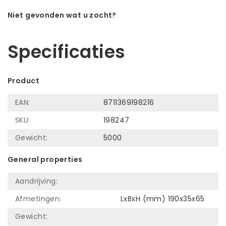
Niet gevonden wat u zocht?
Laat ons helpen! Bel: +31 (0)35-6910253
Specificaties
Product
EAN:
8711369198216
SKU:
198247
Gewicht:
5000
General properties
Aandrijving:
Afmetingen:
LxBxH (mm) 190x35x65
Gewicht: