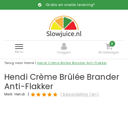
Gratis en snelle levering*
0
Menu
Inloggen
Winkelwagen
Terug naar Home
|
Hendi Crème Brûlée Brander Anti-Flakker
Hendi Crème Brûlée Brander
Anti-Flakker
|
1 beoordeling (en)
Merk:
Hendi