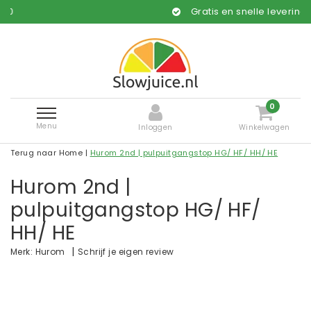
Gratis en snelle levering*
0
Menu
Inloggen
Winkelwagen
Terug naar Home
|
Hurom 2nd | pulpuitgangstop HG/ HF/ HH/ HE
Hurom 2nd |
pulpuitgangstop HG/ HF/
HH/ HE
|
Schrijf je eigen review
Merk:
Hurom