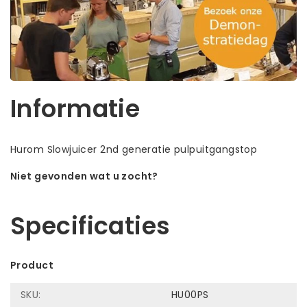
Informatie
Hurom Slowjuicer 2nd generatie pulpuitgangstop
Niet gevonden wat u zocht?
Laat ons helpen! Bel: +31 (0)35-6910253
Specificaties
Product
SKU:
HU00PS