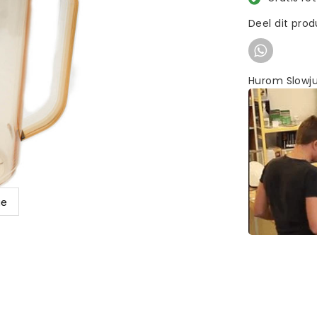
Deel dit pro
Hurom Slowju
ge