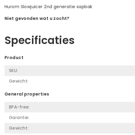
Hurom Slowjuicer 2nd generatie sapbak
Niet gevonden wat u zocht?
Laat ons helpen! Bel: +31 (0)35-6910253
Specificaties
Product
SKU:
Gewicht:
General properties
BPA-free:
Garantie:
Gewicht: