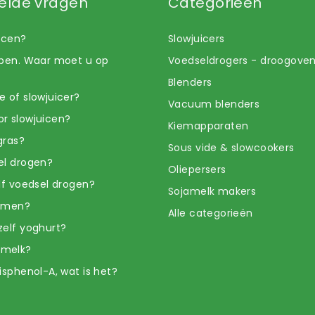
elde vragen
Categorieën
uicen?
Slowjuicers
open. Waar moet u op
Voedseldrogers - droogove
Blenders
e of slowjuicer?
Vacuum blenders
r slowjuicen?
Kiemapparaten
gras?
Sous vide & slowcookers
el drogen?
Oliepersers
elf voedsel drogen?
Sojamelk makers
iemen?
Alle categorieën
zelf yoghurt?
amelk?
isphenol-A, wat is het?