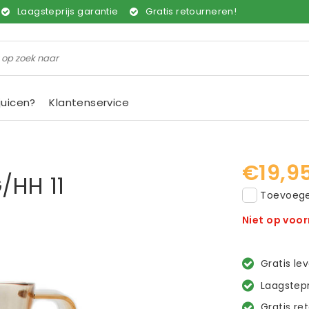
Laagsteprijs garantie
Gratis retourneren!
juicen?
Klantenservice
€19,9
/HH 11
Toevoegen
Niet op voo
Gratis le
Laagstepr
Gratis re