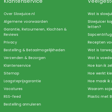
Klantenservice
Veelgest
Over Slowjuice.nl
Wat is slowj
Algemene voorwaarden
Slowjuicer k
letten?
Garantie, Retourneren, Klachten &
Reviews
Sapcentrifug
Privacy
Recepten voo
Bestelling & Betaalmogelijkheden
Wat is tarwe
Verzenden & Bezorgen
Wat is voeds
Klantenservice
Hoe kan ik z
Sitemap
Hoe werkt k
Laagsteprijsgarantie
Hoe maak ik 
Vacatures
Waarom soj
RSS-feed
Plastic met B
Bestelling annuleren