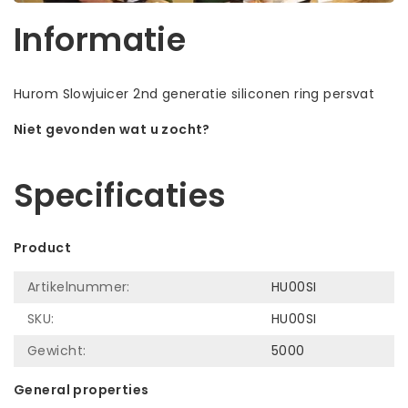
Informatie
Hurom Slowjuicer 2nd generatie siliconen ring persvat
Niet gevonden wat u zocht?
Laat ons helpen! Bel: +31 (0)35-6910253
Specificaties
Product
Artikelnummer:
HU00SI
SKU:
HU00SI
Gewicht:
5000
General properties