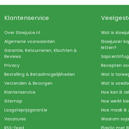
Klantenservice
Veelgest
Over Slowjuice.nl
Wat is slowj
Algemene voorwaarden
Slowjuicer k
letten?
Garantie, Retourneren, Klachten &
Reviews
Sapcentrifug
Privacy
Recepten voo
Bestelling & Betaalmogelijkheden
Wat is tarwe
Verzenden & Bezorgen
Wat is voeds
Klantenservice
Hoe kan ik z
Sitemap
Hoe werkt k
Laagsteprijsgarantie
Hoe maak ik 
Vacatures
Waarom soj
RSS-feed
Plastic met B