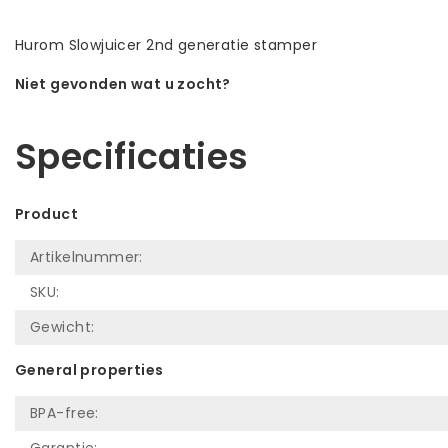
Hurom Slowjuicer 2nd generatie stamper
Niet gevonden wat u zocht?
Laat ons helpen! Bel: +31 (0)35-6910253
Specificaties
Product
Artikelnummer:
SKU:
Gewicht:
General properties
BPA-free:
Garantie: