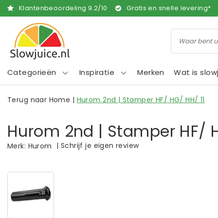
Klantenbeoordeling
9.2
/
10
Gratis en snelle levering*
Categorieën
Inspiratie
Merken
Wat is slow
Terug naar Home
|
Hurom 2nd | Stamper HF/ HG/ HH/ 11
Hurom 2nd | Stamper HF/ H
|
Schrijf je eigen review
Merk:
Hurom