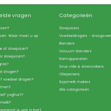
elde vragen
Categorieën
uicen?
Slowjuicers
open. Waar moet u op
Voedseldrogers - droogove
Blenders
e of slowjuicer?
Vacuum blenders
r slowjuicen?
Kiemapparaten
gras?
Sous vide & slowcookers
el drogen?
Oliepersers
elf voedsel drogen?
Sojamelk makers
iemen?
Alle categorieën
zelf yoghurt?
amelk?
isphenol-A, wat is het?