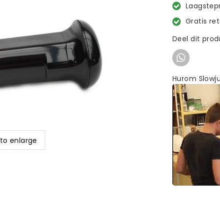
Laagstepr
Gratis re
Deel dit pro
Hurom Slowju
 to enlarge