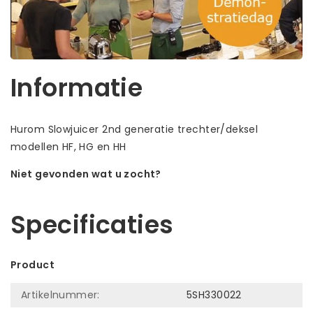
Informatie
Hurom Slowjuicer 2nd generatie trechter/deksel
modellen HF, HG en HH
Niet gevonden wat u zocht?
Laat ons helpen! Bel: +31 (0)35-6910253
Specificaties
Product
Artikelnummer:
5SH330022