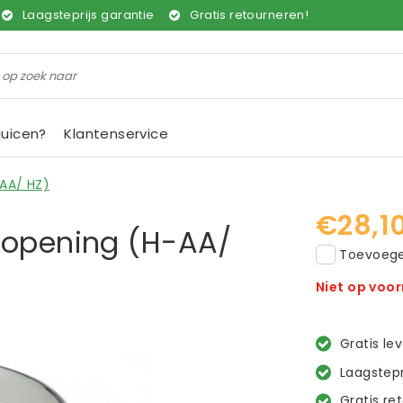
Laagsteprijs garantie
Gratis retourneren!
juicen?
Klantenservice
-AA/ HZ)
€28,1
lopening (H-AA/
Toevoegen
Niet op voo
Gratis le
Laagstepr
Gratis re