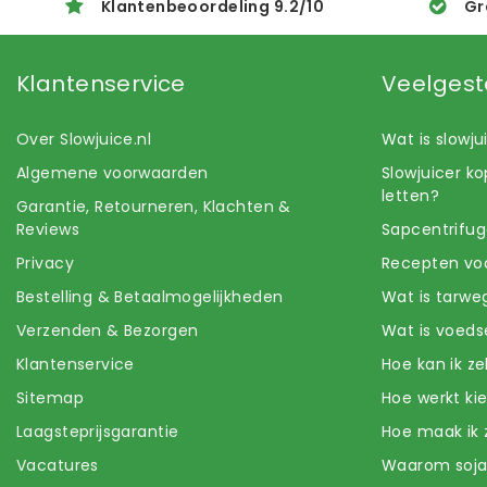
Klantenbeoordeling
9.2
/
10
Gr
Klantenservice
Veelgest
Over Slowjuice.nl
Wat is slowj
Algemene voorwaarden
Slowjuicer k
letten?
Garantie, Retourneren, Klachten &
Reviews
Sapcentrifug
Privacy
Recepten voo
Bestelling & Betaalmogelijkheden
Wat is tarwe
Verzenden & Bezorgen
Wat is voeds
Klantenservice
Hoe kan ik z
Sitemap
Hoe werkt k
Laagsteprijsgarantie
Hoe maak ik 
Vacatures
Waarom soj