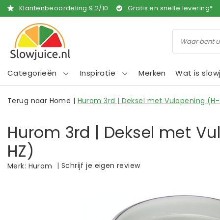
Klantenbeoordeling
9.2
/
10
Gratis en snelle levering*
Categorieën
Inspiratie
Merken
Wat is slow
Terug naar Home
|
Hurom 3rd | Deksel met Vulopening (H
Hurom 3rd | Deksel met Vu
HZ)
|
Schrijf je eigen review
Merk:
Hurom