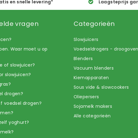
atis en snelle levering*
Laagsteprijs ga
elde vragen
Categorieën
uicen?
Slowjuicers
open. Waar moet u op
Voedseldrogers - droogove
Blenders
e of slowjuicer?
Vacuum blenders
r slowjuicen?
Kiemapparaten
gras?
Sous vide & slowcookers
el drogen?
Oliepersers
elf voedsel drogen?
Sojamelk makers
iemen?
Alle categorieën
zelf yoghurt?
amelk?