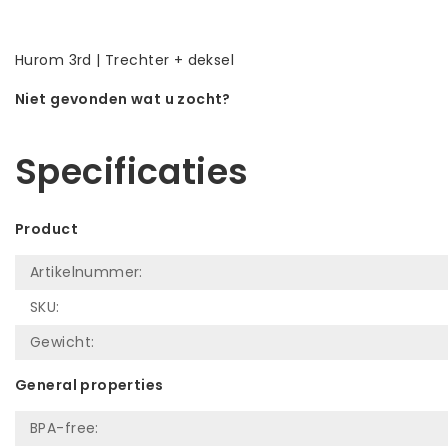
Hurom 3rd | Trechter + deksel
Niet gevonden wat u zocht?
Laat ons helpen! Bel: +31 (0)35-6910253
Specificaties
Product
Artikelnummer:
SKU:
Gewicht:
General properties
BPA-free: