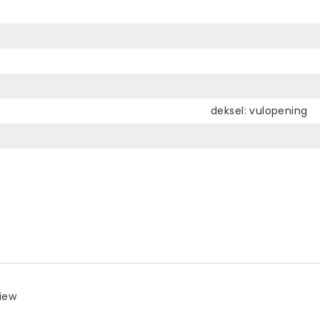
deksel: vulopening
view