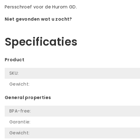
Persschroef voor de Hurom GD.
Niet gevonden wat u zocht?
Laat ons helpen! Bel: +31 (0)35-6910253
Specificaties
Product
SKU:
Gewicht:
General properties
BPA-free:
Garantie:
Gewicht: