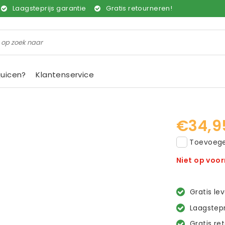
Laagsteprijs garantie
Gratis retourneren!
juicen?
Klantenservice
€34,9
Toevoegen
Niet op voo
Gratis le
Laagstepr
Gratis re