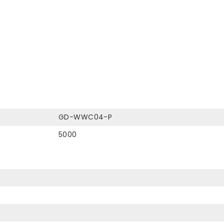
GD-WWC04-P
5000