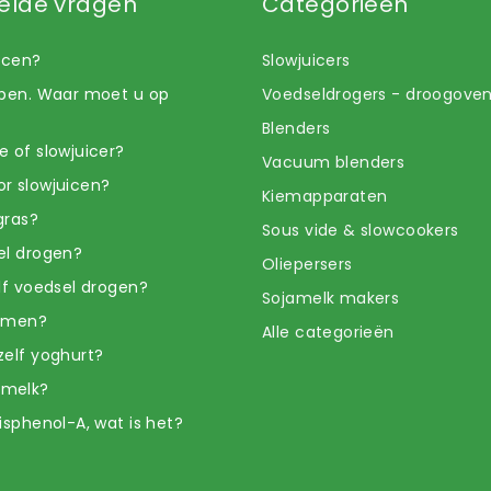
elde vragen
Categorieën
uicen?
Slowjuicers
open. Waar moet u op
Voedseldrogers - droogove
Blenders
e of slowjuicer?
Vacuum blenders
r slowjuicen?
Kiemapparaten
gras?
Sous vide & slowcookers
el drogen?
Oliepersers
elf voedsel drogen?
Sojamelk makers
iemen?
Alle categorieën
zelf yoghurt?
amelk?
isphenol-A, wat is het?