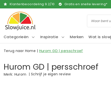
Klantenbeoordeling
9.2
/
10
Gratis en snelle levering*
Categorieën
Inspiratie
Merken
Wat is slow
Terug naar Home
|
Hurom GD | persschroef
Hurom GD | persschroef
|
Schrijf je eigen review
Merk:
Hurom