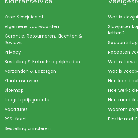
Klantenservice
Veelgest
Over Slowjuice.nl
Wat is slowj
Algemene voorwaarden
Slowjuicer k
letten?
Garantie, Retourneren, Klachten &
Reviews
Sapcentrifug
Privacy
Recepten voo
Bestelling & Betaalmogelijkheden
Wat is tarwe
Verzenden & Bezorgen
Wat is voeds
Klantenservice
Hoe kan ik z
Sitemap
Hoe werkt k
Laagsteprijsgarantie
Hoe maak ik 
Vacatures
Waarom soj
RSS-feed
Plastic met B
Bestelling annuleren