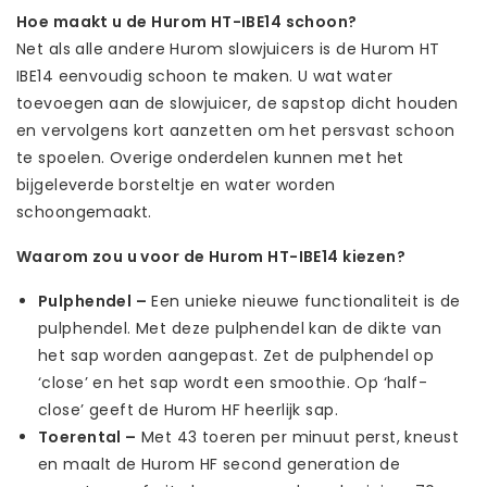
Hoe maakt u de Hurom
HT-IBE14
schoon?
Net als alle andere Hurom slowjuicers is de Hurom HT
IBE14 eenvoudig schoon te maken. U wat water
toevoegen aan de slowjuicer, de sapstop dicht houden
en vervolgens kort aanzetten om het persvast schoon
te spoelen. Overige onderdelen kunnen met het
bijgeleverde borsteltje en water worden
schoongemaakt.
Waarom zou u voor de Hurom
HT-IBE14
kiezen?
Pulphendel –
Een unieke nieuwe functionaliteit is de
pulphendel. Met deze pulphendel kan de dikte van
het sap worden aangepast. Zet de pulphendel op
‘close’ en het sap wordt een smoothie. Op ‘half-
close’ geeft de Hurom HF heerlijk sap.
Toerental –
Met 43 toeren per minuut perst, kneust
en maalt de Hurom HF second generation de