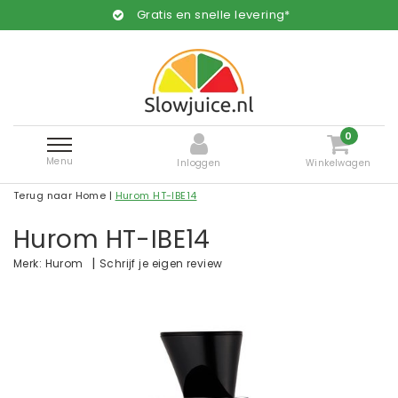
Gratis en snelle levering*
0
Menu
Inloggen
Winkelwagen
Terug naar Home
|
Hurom HT-IBE14
Hurom HT-IBE14
|
Schrijf je eigen review
Merk:
Hurom