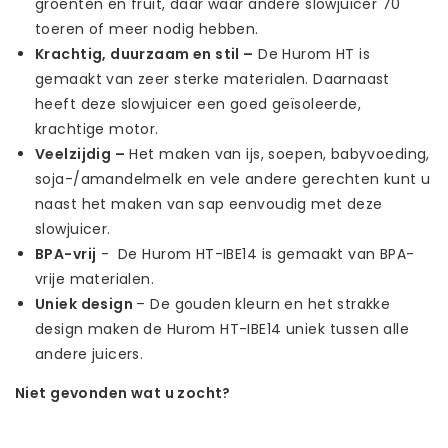
groenten en fruit, daar waar andere slowjuicer 70
toeren of meer nodig hebben.
Krachtig, duurzaam en stil –
De Hurom HT is
gemaakt van zeer sterke materialen. Daarnaast
heeft deze slowjuicer een goed geïsoleerde,
krachtige motor.
Veelzijdig –
Het maken van ijs, soepen, babyvoeding,
soja-/amandelmelk en vele andere gerechten kunt u
naast het maken van sap eenvoudig met deze
slowjuicer.
BPA-vrij
- De Hurom HT-IBE14 is gemaakt van BPA-
vrije materialen.
Uniek design
– De gouden kleurn en het strakke
design maken de Hurom HT-IBE14 uniek tussen alle
andere juicers.
Niet gevonden wat u zocht?
Laat ons helpen! Bel: +31 (0)35-6910253