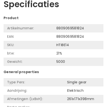
Specificaties
Product
Artikelnummer:
8809069581824
EAN:
8809069581824
SKU:
HTIBE14
btw:
21%
Gewicht:
5000
General properties
Type Pers:
Single gear
Aandrijving:
Elektrisch
Afmetingen (LxBxH):
261x171x398mm