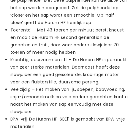
de pulphendel. Met deze pulphendel kan de dikte van
het sap worden aangepast. Zet de pulphendel op
‘close’ en het sap wordt een smoothie. Op ‘half-
close’ geeft de Hurom HF heerlijk sap.
Toerental – Met 43 toeren per minuut perst, kneust
en maalt de Hurom HF second generation de
groenten en fruit, daar waar andere slowjuicer 70
toeren of meer nodig hebben.
Krachtig, duurzaam en stil – De Hurom HF is gemaakt
van zeer sterke materialen. Daarnaast heeft deze
slowjuicer een goed geïsoleerde, krachtige motor
voor een fluisterstille, duurzame persing.
Veelzijdig – Het maken van ijs, soepen, babyvoeding,
soja-/amandelmelk en vele andere gerechten kunt u
naast het maken van sap eenvoudig met deze
slowjuicer.
BPA-vrij: De Hurom HF-SBE11 is gemaakt van BPA-vrije
materialen.