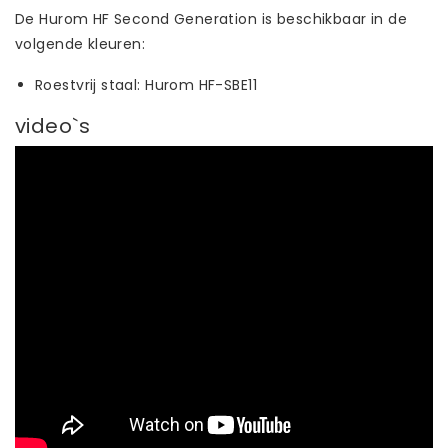
De Hurom HF Second Generation is beschikbaar in de
volgende kleuren:
Roestvrij staal: Hurom HF-SBE11
video`s