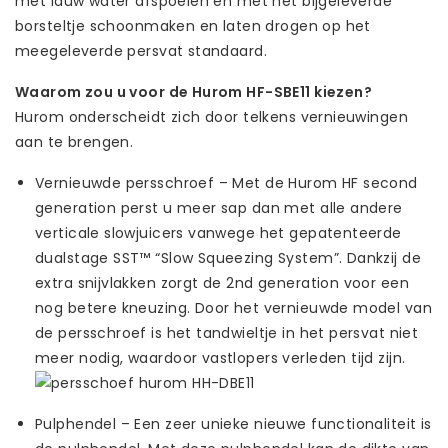
met lauw water afspoelen en met het bijgeleverde
borsteltje schoonmaken en laten drogen op het
meegeleverde persvat standaard.
Waarom zou u voor de Hurom HF-SBE11 kiezen?
Hurom onderscheidt zich door telkens vernieuwingen
aan te brengen.
Vernieuwde persschroef – Met de Hurom HF second
generation perst u meer sap dan met alle andere
verticale slowjuicers vanwege het gepatenteerde
dualstage SST™ “Slow Squeezing System”. Dankzij de
extra snijvlakken zorgt de 2nd generation voor een
nog betere kneuzing. Door het vernieuwde model van
de persschroef is het tandwieltje in het persvat niet
meer nodig, waardoor vastlopers verleden tijd zijn.
Pulphendel – Een zeer unieke nieuwe functionaliteit is