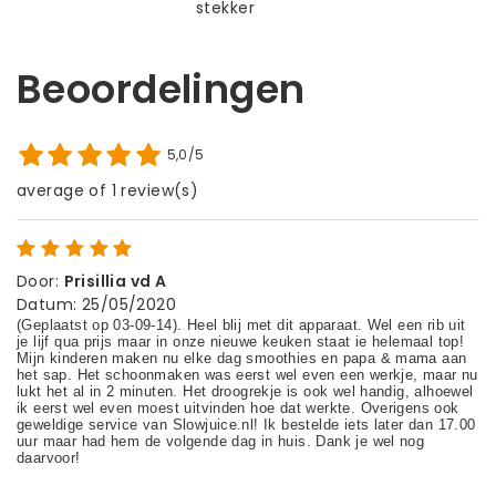
stekker
Beoordelingen
5,0/5
average of 1 review(s)
Door
:
Prisillia vd A
Datum
:
25/05/2020