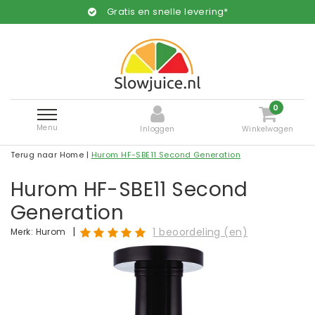
Gratis en snelle levering*
0
Menu
Inloggen
Winkelwagen
Terug naar Home
|
Hurom HF-SBE11 Second Generation
Hurom HF-SBE11 Second
Generation
|
1 beoordeling (en)
Merk:
Hurom