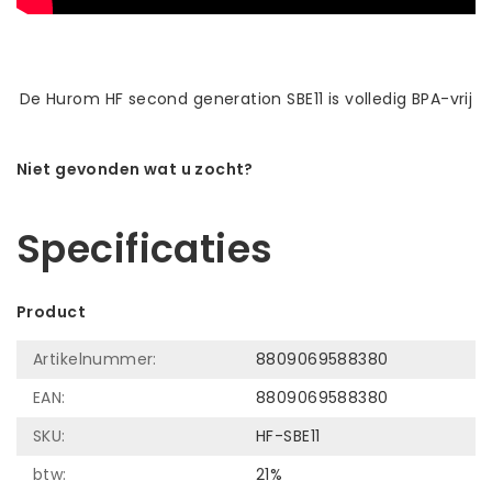
De Hurom HF second generation SBE11 is volledig BPA-vrij
Niet gevonden wat u zocht?
Laat ons helpen! Bel: +31 (0)35-6910253
Specificaties
Product
Artikelnummer:
8809069588380
EAN:
8809069588380
SKU:
HF-SBE11
btw:
21%