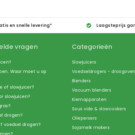
atis en snelle levering*
Laagsteprijs ga
elde vragen
Categorieën
uicen?
Slowjuicers
open. Waar moet u op
Voedseldrogers - droogove
Blenders
e of slowjuicer?
Vacuum blenders
r slowjuicen?
Kiemapparaten
gras?
Sous vide & slowcookers
el drogen?
Oliepersers
elf voedsel drogen?
Sojamelk makers
iemen?