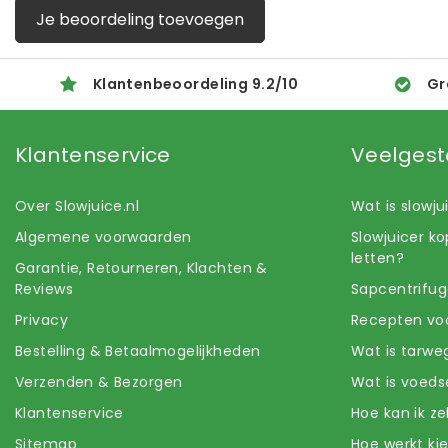
Je beoordeling toevoegen
Klantenbeoordeling
9.2
/
10
Gr
Klantenservice
Veelgest
Over Slowjuice.nl
Wat is slowj
Algemene voorwaarden
Slowjuicer k
letten?
Garantie, Retourneren, Klachten &
Reviews
Sapcentrifug
Privacy
Recepten voo
Bestelling & Betaalmogelijkheden
Wat is tarwe
Verzenden & Bezorgen
Wat is voeds
Klantenservice
Hoe kan ik z
Sitemap
Hoe werkt k