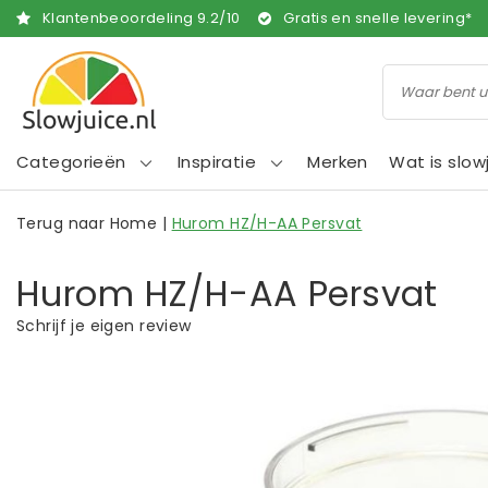
Klantenbeoordeling
9.2
/
10
Gratis en snelle levering*
Categorieën
Inspiratie
Merken
Wat is slow
Terug naar Home
|
Hurom HZ/H-AA Persvat
Hurom HZ/H-AA Persvat
Schrijf je eigen review