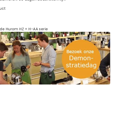
duct
 de Hurom HZ + H-AA serie