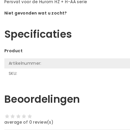
Persvat voor de Hurom HZ + H-AA serie
Niet gevonden wat u zocht?
Laat ons helpen! Bel: +31 (0)35-6910253
Specificaties
Product
Artikelnummer:
SKU:
Beoordelingen
average of 0 review(s)