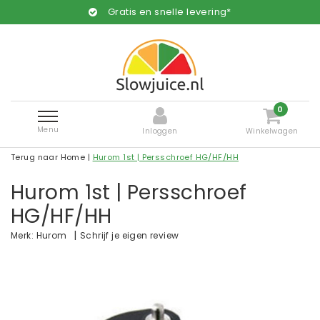
Gratis en snelle levering*
0
Menu
Inloggen
Winkelwagen
Terug naar Home
|
Hurom 1st | Persschroef HG/HF/HH
Hurom 1st | Persschroef
HG/HF/HH
|
Schrijf je eigen review
Merk:
Hurom