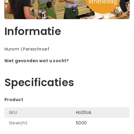
Informatie
Hurom | Persschroef
Niet gevonden wat u zocht?
Laat ons helpen! Bel: +31 (0)35-6910253
Specificaties
Product
SKU:
HU01UA
Gewicht:
5000