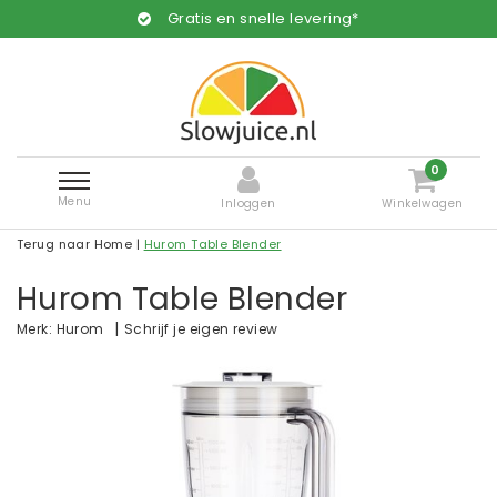
Gratis en snelle levering*
0
Menu
Inloggen
Winkelwagen
Terug naar Home
|
Hurom Table Blender
Hurom Table Blender
|
Schrijf je eigen review
Merk:
Hurom