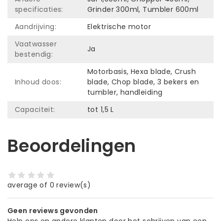
specificaties:
Grinder 300ml, Tumbler 600ml
Aandrijving:
Elektrische motor
Vaatwasser
Ja
bestendig:
Motorbasis, Hexa blade, Crush
Inhoud doos:
blade, Chop blade, 3 bekers en
tumbler, handleiding
Capaciteit:
tot 1,5 L
Beoordelingen
average of 0 review(s)
Geen reviews gevonden
Help ons en andere klanten door het schrijven van een