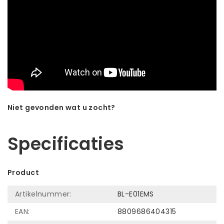
Niet gevonden wat u zocht?
Laat ons helpen! Bel: +31 (0)35-6910253
Specificaties
Product
Artikelnummer:
BL-E01EMS
EAN:
8809686404315