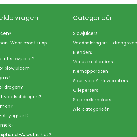
elde vragen
Categorieën
uicen?
Slowjuicers
open. Waar moet u op
Voedseldrogers - droogove
Blenders
e of slowjuicer?
Vacuum blenders
r slowjuicen?
Kiemapparaten
gras?
Sous vide & slowcookers
el drogen?
Oliepersers
elf voedsel drogen?
Sojamelk makers
iemen?
Alle categorieën
zelf yoghurt?
amelk?
isphenol-A, wat is het?