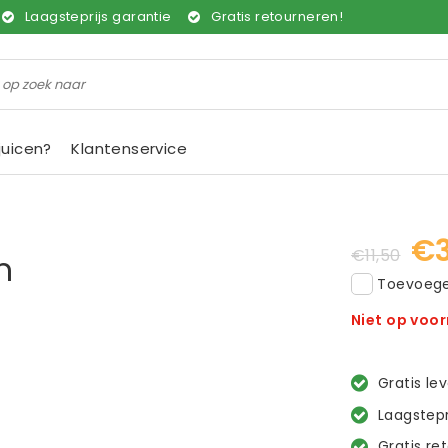
Laagsteprijs garantie
Gratis retourneren!
juicen?
Klantenservice
€3
€11,50
m
Toevoegen
Niet op voo
Gratis le
Laagstepr
Gratis re