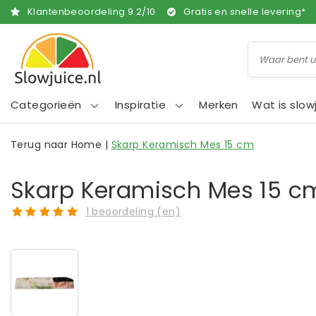
Klantenbeoordeling
9.2
/
10
Gratis en snelle levering*
Categorieën
Inspiratie
Merken
Wat is slow
Terug naar Home
|
Skarp Keramisch Mes 15 cm
Skarp Keramisch Mes 15 c
1 beoordeling (en)