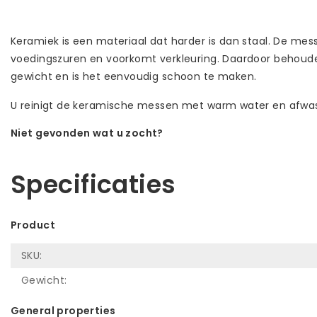
Keramiek is een materiaal dat harder is dan staal. De me
voedingszuren en voorkomt verkleuring. Daardoor behouden d
gewicht en is het eenvoudig schoon te maken.
U reinigt de keramische messen met warm water en afwa
Niet gevonden wat u zocht?
Laat ons helpen! Bel: +31 (0)35-6910253
Specificaties
Product
SKU:
Gewicht:
General properties