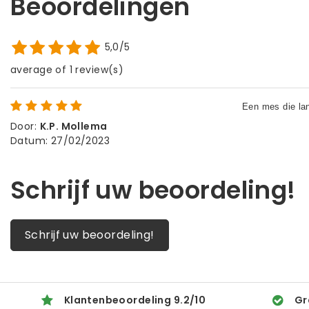
Beoordelingen
5,0/5
average of 1 review(s)
Door
:
K.P. Mollema
Datum
:
27/02/2023
Schrijf uw beoordeling!
Schrijf uw beoordeling!
Klantenbeoordeling
9.2
/
10
Gr