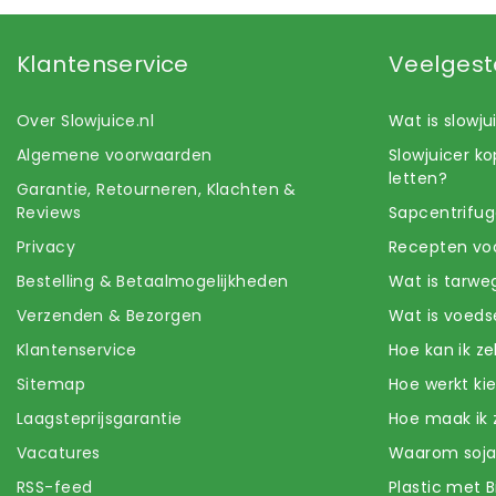
Klantenservice
Veelgest
Over Slowjuice.nl
Wat is slowj
Algemene voorwaarden
Slowjuicer k
letten?
Garantie, Retourneren, Klachten &
Reviews
Sapcentrifug
Privacy
Recepten voo
Bestelling & Betaalmogelijkheden
Wat is tarwe
Verzenden & Bezorgen
Wat is voeds
Klantenservice
Hoe kan ik z
Sitemap
Hoe werkt k
Laagsteprijsgarantie
Hoe maak ik 
Vacatures
Waarom soj
RSS-feed
Plastic met B