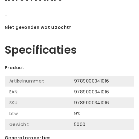
-
Niet gevonden wat u zocht?
Laat ons helpen! Bel: +31 (0)35-6910253
Specificaties
Product
Artikelnummer:
9789000341016
EAN:
9789000341016
SKU:
9789000341016
btw:
9%
Gewicht:
5000
General properties