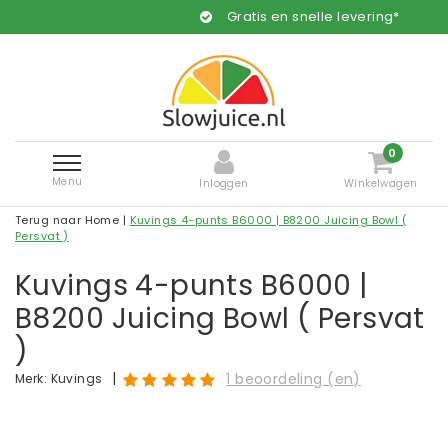
Gratis en snelle levering*
0
Menu
Inloggen
Winkelwagen
Terug naar Home
|
Kuvings 4-punts B6000 | B8200 Juicing Bowl (
Persvat )
Kuvings 4-punts B6000 |
B8200 Juicing Bowl ( Persvat
)
|
1 beoordeling (en)
Merk:
Kuvings