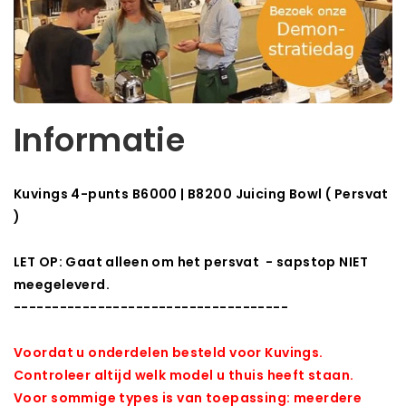
Informatie
Kuvings 4-punts B6000 | B8200 Juicing Bowl ( Persvat
)
LET OP: Gaat alleen om het persvat - sapstop NIET
meegeleverd.
------------------------------------
Voordat u onderdelen besteld voor Kuvings.
Controleer altijd welk model u thuis heeft staan.
Voor sommige types is van toepassing: meerdere