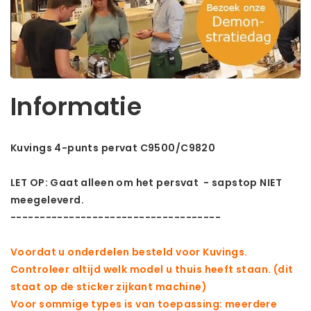
Informatie
Kuvings 4-punts pervat C9500/C9820
LET OP: Gaat alleen om het persvat - sapstop NIET
meegeleverd.
------------------------------------
Voordat u onderdelen besteld voor Kuvings.
Controleer altijd welk model u thuis heeft staan. (dit
staat op de sticker zijkant machine)
Voor sommige types is van toepassing: meerdere