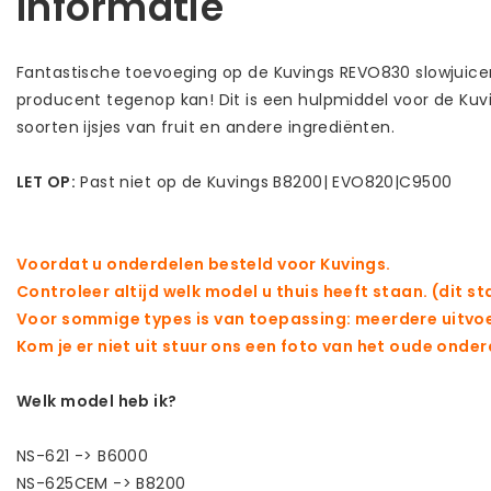
Informatie
Fantastische toevoeging op de Kuvings REVO830 slowjuicer
producent tegenop kan! Dit is een hulpmiddel voor de K
soorten ijsjes van fruit en andere ingrediënten.
LET OP:
Past niet op de Kuvings B8200| EVO820|C9500
Voordat u onderdelen besteld voor Kuvings.
Controleer altijd welk model u thuis heeft staan. (dit s
Voor sommige types is van toepassing: meerdere uitvo
Kom je er niet uit stuur ons een foto van het oude onder
Welk model heb ik?
NS-621 -> B6000
NS-625CEM -> B8200