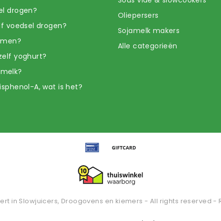
Sous vide & slowcookers
el drogen?
Oliepersers
elf voedsel drogen?
Sojamelk makers
iemen?
Alle categorieën
zelf yoghurt?
amelk?
isphenol-A, wat is het?
ert in Slowjuicers, Droogovens en kiemers - All rights reserved - 