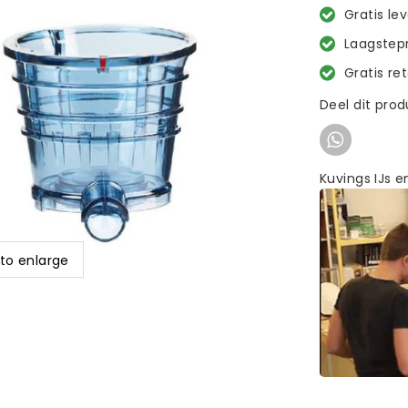
Gratis le
Laagstepr
Gratis re
Deel dit pro
Kuvings IJs 
 to enlarge