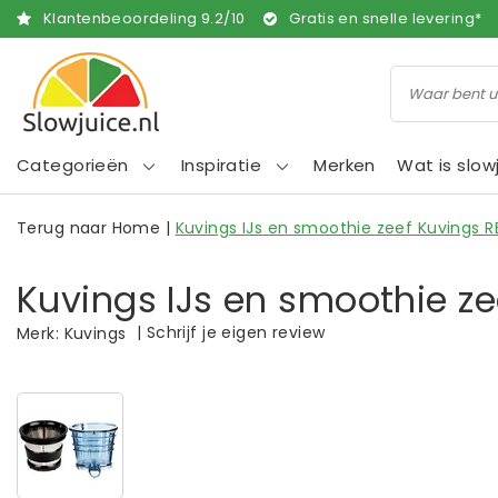
Klantenbeoordeling
9.2
/
10
Gratis en snelle levering*
Categorieën
Inspiratie
Merken
Wat is slow
Terug naar Home
|
Kuvings IJs en smoothie zeef Kuvings 
Kuvings IJs en smoothie z
|
Schrijf je eigen review
Merk:
Kuvings