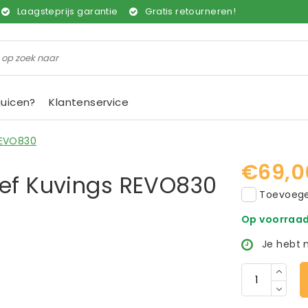
Laagsteprijs garantie
Gratis retourneren!
juicen?
Klantenservice
REVO830
€69,0
eef Kuvings REVO830
Toevoegen
Op voorraa
Je hebt 