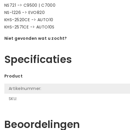
NS721 -> C9500 | C7000
NS-1226 -> EVO820
KHS-2520CE -> AUTO10
KHS-2571CE -> AUTO10S
Niet gevonden wat u zocht?
Laat ons helpen! Bel: +31 (0)35-6910253
Specificaties
Product
Artikelnummer:
SKU:
Beoordelingen