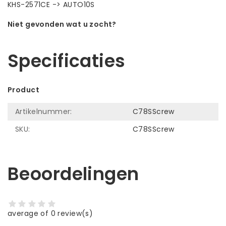
KHS-2571CE -> AUTO10S
Niet gevonden wat u zocht?
Laat ons helpen! Bel: +31 (0)35-6910253
Specificaties
Product
Artikelnummer:
C78SScrew
SKU:
C78SScrew
Beoordelingen
average of 0 review(s)